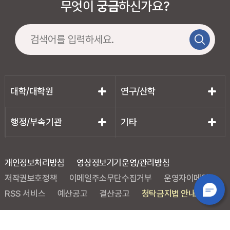
무엇이
궁금
하신가요?
대학/대학원
연구/산학
행정/부속기관
기타
개인정보처리방침
영상정보기기운영/관리방침
저작권보호정책
이메일주소무단수집거부
운영자이메일
RSS 서비스
예산공고
결산공고
청탁금지법 안내
성서캠퍼스
(우)42601 대구광역시 달서구 달구벌대로 1095
계명대학교 성서캠퍼스