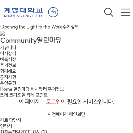
Opening the Light to the World
주거정보
Community
열린마당
커뮤니티
비사장터
벼룩시장
주거정보
함께해요
공지사항
운영규정
Home
열린마당
비사장터
주거정보
크게
크기조절
작게
프린트
이 페이지는
로그인
이 필요한 서비스입니다.
이전페이지
메인화면
자료 담당자
연락처
최종수정일
2018-06-08