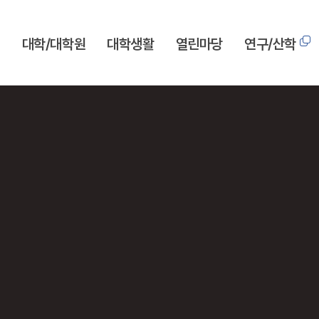
개
대학/대학원
대학생활
열린마당
연구/산학