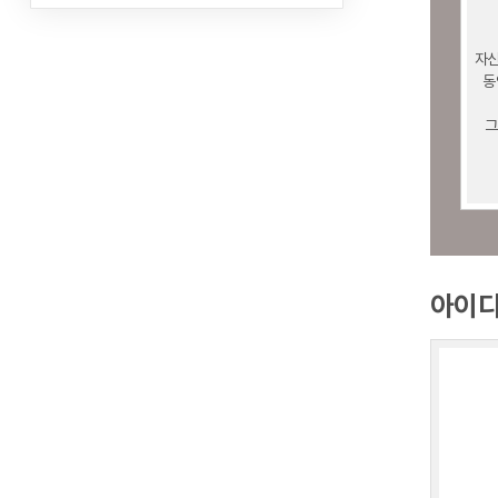
자신
동
그
아이디