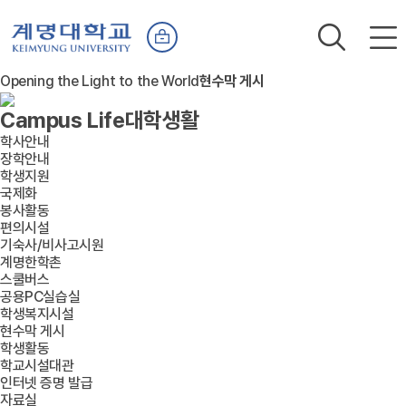
Opening the Light to the World
현수막 게시
Campus Life
대학생활
학사안내
장학안내
학생지원
국제화
봉사활동
편의시설
기숙사/비사고시원
계명한학촌
스쿨버스
공용PC실습실
학생복지시설
현수막 게시
학생활동
학교시설대관
인터넷 증명 발급
자료실