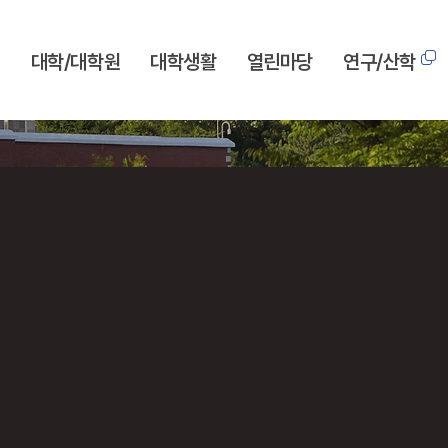
개
대학/대학원
대학생활
열린마당
연구/산학