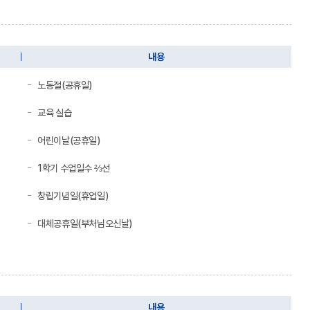
내용
노동절(공휴일)
교육 실습
어린이날(공휴일)
1학기 수업일수 ⅔선
창립기념일(휴업일)
대체공휴일(부처님오신날)
내용