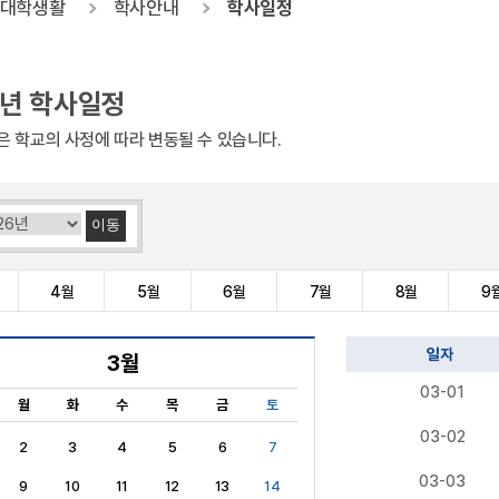
대학생활
학사안내
학사일정
6년 학사일정
은 학교의 사정에 따라 변동될 수 있습니다.
이동
4월
5월
6월
7월
8월
9
일자
3월
03-01
월
화
수
목
금
토
03-02
2
3
4
5
6
7
03-03
9
10
11
12
13
14