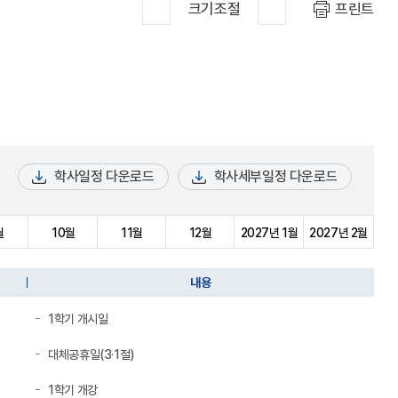
크기조절
프린트
학사일정 다운로드
학사세부일정 다운로드
월
10월
11월
12월
2027년
1월
2027년 2월
내용
1학기 개시일
대체공휴일(3·1절)
1학기 개강