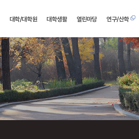
개
대학/대학원
대학생활
열린마당
연구/산학