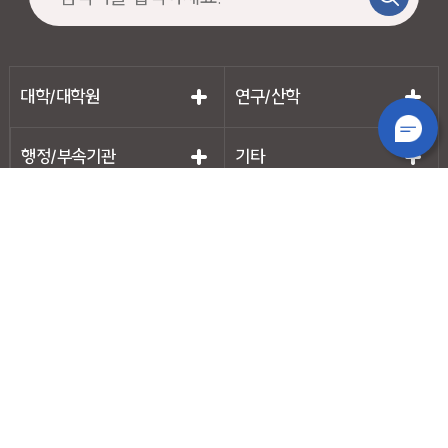
대학/대학원
연구/산학
행정/부속기관
기타
개인정보처리방침
영상정보기기운영/관리방침
저작권보호정책
이메일주소무단수집거부
운영자이메일
RSS 서비스
예산공고
결산공고
청탁금지법 안내
성서캠퍼스
(우)42601 대구광역시 달서구 달구벌대로 1095
계명대학교 성서캠퍼스
TEL
053.580.5114
대명캠퍼스
(우)42403 대구광역시 남구 명덕로 104