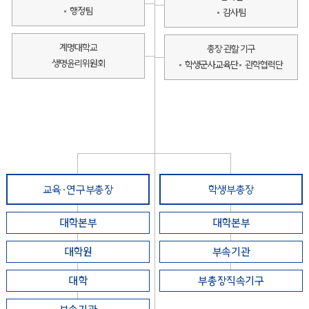
행정팀
감사팀
계명대학교
총장 관할 기구
생명윤리위원회
학생군사교육단
관학협력단
교육·연구부총장
학생부총장
대학본부
대학본부
대학원
부속기관
대학
부총장직속기구