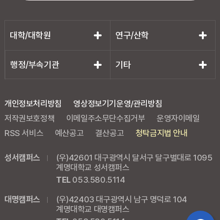
대학/대학원
연구/산학
행정/부속기관
기타
개인정보처리방침
영상정보기기운영/관리방침
저작권보호정책
이메일주소무단수집거부
운영자이메일
RSS 서비스
예산공고
결산공고
청탁금지법 안내
성서캠퍼스
(우)42601 대구광역시 달서구 달구벌대로 1095
계명대학교 성서캠퍼스
TEL
053.580.5114
대명캠퍼스
(우)42403 대구광역시 남구 명덕로 104
계명대학교 대명캠퍼스