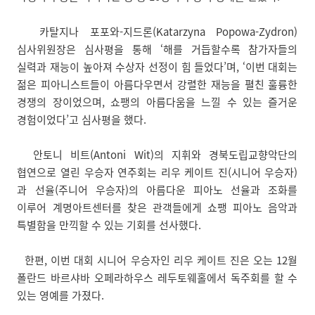
카탈지나 포포와-지드론(Katarzyna Popowa-Zydron)
심사위원장은 심사평을 통해 ‘해를 거듭할수록 참가자들의
실력과 재능이 높아져 수상자 선정이 힘 들었다’며, ‘이번 대회는
젊은 피아니스트들이 아름다우면서 강렬한 재능을 펼친 훌륭한
경쟁의 장이었으며, 쇼팽의 아름다움을 느낄 수 있는 즐거운
경험이었다’고 심사평을 했다.
안토니 비트(Antoni Wit)의 지휘와 경북도립교향악단의
협연으로 열린 우승자 연주회는 리우 케이트 진(시니어 우승자)
과 선율(주니어 우승자)의 아름다운 피아노 선율과 조화를
이루어 계명아트센터를 찾은 관객들에게 쇼팽 피아노 음악과
특별함을 만끽할 수 있는 기회를 선사했다.
한편, 이번 대회 시니어 우승자인 리우 케이트 진은 오는 12월
폴란드 바르샤바 오페라하우스 레두토웨홀에서 독주회를 할 수
있는 영예를 가졌다.