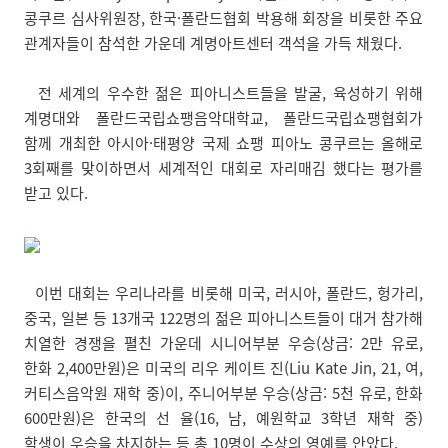
콩쿠르 심사위원장, 한국·폴란드협회 박용해 회장을 비롯한 주요
관계자들이 참석한 가운데 계명아트센터 객석을 가득 채웠다.
전 세계의 우수한 젊은 피아니스트들을 발굴, 육성하기 위해
계명대와 폴란드국립쇼팽음악대학교, 폴란드국립쇼팽협회가
함께 개최한 아시아·태평양 국제 쇼팽 피아노 콩쿠르는 올해로
3회째를 맞이하면서 세계적인 대회로 자리매김 했다는 평가를
받고 있다.
이번 대회는 우리나라를 비롯해 미국, 러시아, 폴란드, 헝가리,
중국, 일본 등 13개국 122명의 젊은 피아니스트들이 대거 참가해
치열한 경쟁을 펼친 가운데 시니어부분 우승(상금: 2만 유로,
한화 2,400만원)은 미국의 리우 케이트 진(Liu Kate Jin, 21, 여,
커티스음악원 재학 중)이, 주니어부분 우승(상금: 5천 유로, 한화
600만원)은 한국의 선 율(16, 남, 예원학교 3학년 재학 중)
학생이 우승을 차지하는 등 총 10명이 수상의 영예를 안았다.