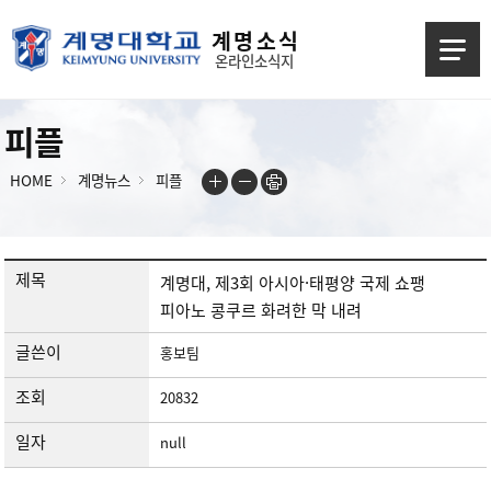
계 명 소 식
온라인소식지
피플
HOME
계명뉴스
피플
제목
계명대, 제3회 아시아·태평양 국제 쇼팽
피아노 콩쿠르 화려한 막 내려
글쓴이
홍보팀
조회
20832
일자
null