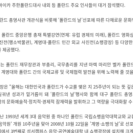
마이카 주한폴란드대사 내외 등 폴란드 주요 인사들이 대거 참석했다.
란드 총영사관 개관식을 비롯해 ‘폴란드의 날’선포에 따른 다채로운 문화
폴란드 중앙은행 총재 특별강연(연제: 유럽 경제의 미래), 폴란드 영화상
진전(행소박물관), 계명대-폴란드 민간 외교 사진전(쇼팽광장) 등 다양
 제공했다.
는 폴란드 재무장관과 부총리, 국무총리를 지낸 마렉 마리안 벨카 폴란
계명대와 폴란드 간의 국제교류 및 국제협력 발전을 위해 노력해 줄 것을
은 “올해는 대한민국과 폴란드가 수교를 맺은 지 25주년이 되는 뜻 깊은
일궈낸 성과가 밑거름이 돼 ‘폴란드의 날’행사와 함께 대구 폴란드 총
의 문화예술적·정치적·경제적 잠재력을 발휘하고 그 역량을 극대화할 수 
난 1993년 세계 3대 음악원 중 하나인 폴란드 국립쇼팽음악대학교와 
음악원’ 개원 10주년을 맞아 2008년 10월 22일을 '계명-쇼팽의 날'로
에서 3번째로 성서캠퍼스 음악·공연예술대학 내 쇼팽광장에 설치해 크게