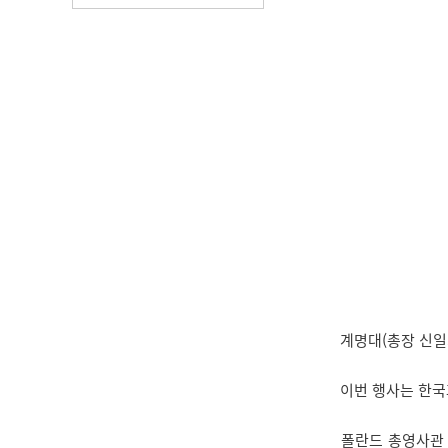
계명대(총장 신일희
이번 행사는 한국과
폴란드 총영사관 