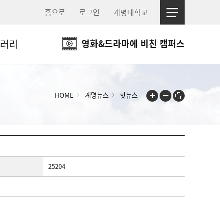
홈으로
로그인
계명대학교
러리
영화&드라마에 비친 캠퍼스
HOME
계명뉴스
핫뉴스
25204