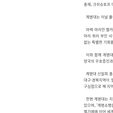
총재, 크쉬슈토프 
계명대는 이날 폴
마렉 마리안 벨카 
마리 퀴리 부인 사
없는 특별한 기회를
이와 함께 계명대
양국의 우호증진과 
계명대 신일희 총장
대구·경북지역이 
구심점으로 해 지역
한편 계명대는 지
있으며, ‘계명쇼팽
벨기에에 이어 세계