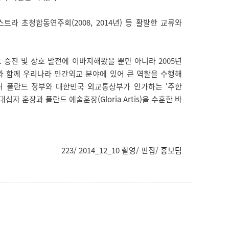
트라 초청합동연주회(2008, 2014년) 등 활발한 교류와
증진 및 상호 발전에 이바지해왔을 뿐만 아니라 2005년
예와 함께 우리나라 민간외교 분야에 있어 큰 역할을 수행해
부터 폴란드 정부와 대한민국 외교통상부가 인가하는 ‘주한
자 훈장과 폴란드 예술훈장(Gloria Artis)을 수훈한 바
223/ 2014_12_10 촬영/ 편집/
홍보팀