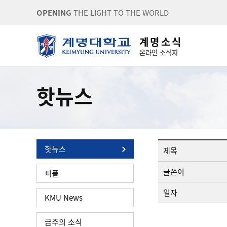
OPENING
THE LIGHT TO THE WORLD
계 명 소 식
온라인 소식지
핫뉴스
핫뉴스
제목
글쓴이
피플
일자
KMU News
금주의 소식