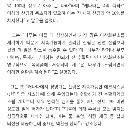
약 100배 정도로 아주 큰 나라”라며 “캐나다는 4억 헥타르
이상의 산림과 목초지가 있으며 이는 전 세계 산림의 약 10%를
차지한다”고 말문을 열었다.
그는 “나무는 어릴 때 성장하면서 가장 많은 이산화탄소를
제거하기 때문에 지속가능하게 관리된 산림은 천연 산림보다
훨씬 더 많은 탄소를 흡수할 수 있다”며 “나무가 타거나 부후
(腐朽, 목재가 부패하는 것)되기 전 수확된다면 이산화탄소는
영구적으로 목제품에 저장되며 새로운 나무가 조림되면서
이러한 순환은 계속 된다”고 설명했다.
그는 또 “캐나다에서 경영되는 산림은 지속가능한 에코시스템
(산림인증 시스템)에 의해 운영되는데 수확하기 전 수확지역의
조림 계획부터 세워 엄격한 심사를 통해 매년 전체 1% 미만
정도만 벌목 허가가 난다”며 “법률에 의해 수확된 모든 임지는
성공적으로 재식수 되며, 이는 물, 토양, 식량 제공 등 삶의
터전을 제공하는데 중요한 역할을 한다”고 강조했다.