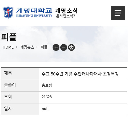
계 명 소 식
온라인소식지
피플
HOME
계명뉴스
피플
제목
수교 50주년 기념 주한캐나다대사 초청특강
글쓴이
홍보팀
조회
21628
일자
null