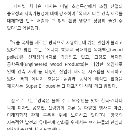
데이빗 채터슨 대사는 이날 초청특강에서 조림 산업의
중요성과 지속가능성에 대해 강조하며 “목재가 다른 건축 재료를
대체하면 탄소 배출과 그 밖의 환경 영향도 상당히 줄일 수
있다”고 역설했다.
“요즘 목재를 새로운 방식으로 사용하는데 많은 관심이 쏠리고
있다”고 밝힌 그는 “에너지 효율을 극대화한 목재펠릿(wood
pellet)은 신재생에너지로 각광받고 있고, 고강도 목재인
공학목재(Engineered Wood Products)는 다양한 쓰임새로
인해 건축 자재 등 다양한 산업에 새로운 시스템을 제시하고
있다. 특히 에너지 효율을 높임과 동시에 쾌적한 환경을
제공하는 ‘Super E House’는 그 대표적인 사례”라고 밝혔다.
끝으로 그는 “양국은 올해 수교 50주년을 맞아 한국-캐나다
목재 디자인 공모전, 산림협회 교류 등 다양한 행사를 마련,
미래지향적 관계 구축을 위해 노력하고 있다”며 “양국의
지속적인 발전과 유대관계 강화를 위해서는 여러분들의 관심과
역할이 중요하다”고 당부했다.