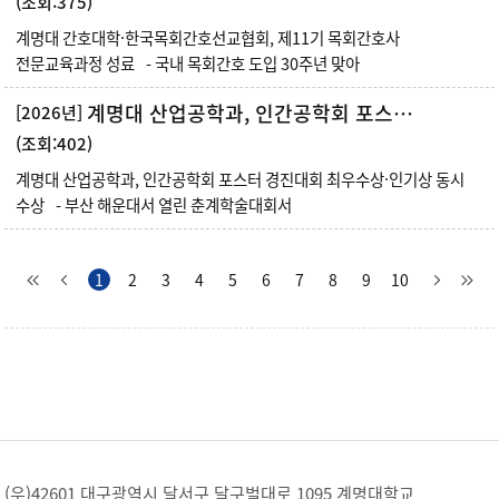
(조회:375)
계명대 간호대학·한국목회간호선교협회, 제11기 목회간호사
전문교육과정 성료 - 국내 목회간호 도입 30주년 맞아
계명대 산업공학과, 인간공학회 포스터 경진대회 최우수상·인기상 동시 수상
[2026년]
(조회:402)
계명대 산업공학과, 인간공학회 포스터 경진대회 최우수상·인기상 동시
수상 - 부산 해운대서 열린 춘계학술대회서
1
2
3
4
5
6
7
8
9
10
(우)42601 대구광역시 달서구 달구벌대로 1095 계명대학교