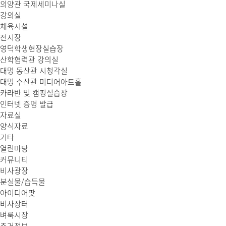
의양관 국제세미나실
강의실
체육시설
전시장
영덕학생현장실습장
산학협력관 강의실
대명 동산관 시청각실
대명 수산관 미디어아트홀
카라반 및 캠핑실습장
인터넷 증명 발급
자료실
양식자료
기타
열린마당
커뮤니티
비사광장
분실물/습득물
아이디어팟
비사장터
벼룩시장