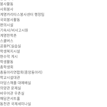
봉사활동
사회봉사
계명카리타스봉사센터 행정팀
국외봉사활동
편의시설
기숙사/비사고시원
계명한학촌
스쿨버스
공용PC실습실
학생복지시설
현수막 게시
학생활동
총학생회
총동아리연합회(중앙동아리)
학교시설대관
아담스채플 대예배실
의양관 운제실
바우어관 우촌실
해담콘서트홀
동천관 국제세미나실