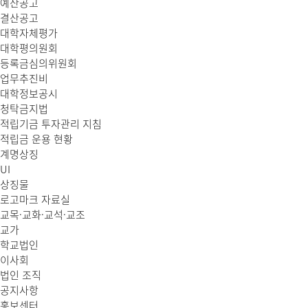
예산공고
결산공고
대학자체평가
대학평의원회
등록금심의위원회
업무추진비
대학정보공시
청탁금지법
적립기금 투자관리 지침
적립금 운용 현황
계명상징
UI
상징물
로고마크 자료실
교목·교화·교석·교조
교가
학교법인
이사회
법인 조직
공지사항
홍보센터