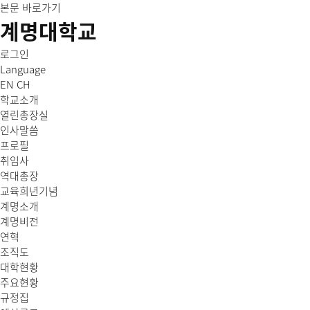
본문 바로가기
계명대학교
로그인
Language
EN
CH
학교소개
열린총장실
인사말씀
프로필
취임사
역대총장
교육희년기념
계명소개
계명비전
연혁
조직도
대학현황
주요현황
규정집