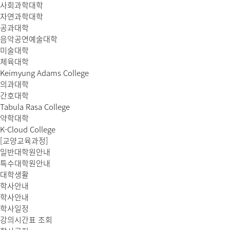
사회과학대학
자연과학대학
공과대학
음악공연예술대학
미술대학
체육대학
Keimyung Adams College
의과대학
간호대학
Tabula Rasa College
약학대학
K-Cloud College
[교양교육과정]
일반대학원안내
특수대학원안내
대학생활
학사안내
학사안내
학사일정
강의시간표 조회