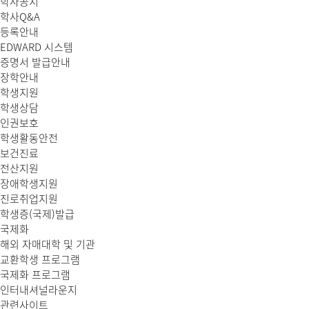
학사공지
학사Q&A
등록안내
EDWARD 시스템
증명서 발급안내
장학안내
학생지원
학생상담
인권보호
학생활동안전
보건진료
전산지원
장애학생지원
진로취업지원
학생증(국제)발급
국제화
해외 자매대학 및 기관
교환학생 프로그램
국제화 프로그램
인터내셔널라운지
관련사이트