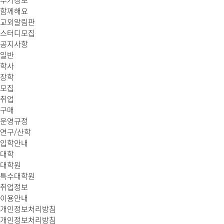
주거정보
함께해요
교외알림판
스터디모집
공지사항
일반
학사
장학
모집
취업
구매
운영규정
연구/산학
입학안내
대학
대학원
특수대학원
취업정보
이용안내
개인정보처리방침
개인정보처리방침