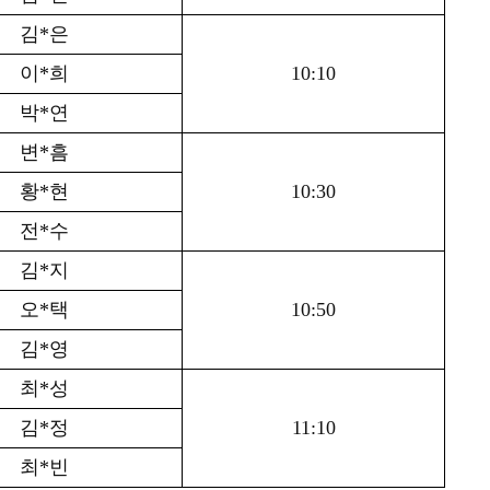
김
*
은
이
*
희
10:10
박
*
연
변
*
흠
황
*
현
10:30
전
*
수
김
*
지
오
*
택
10:50
김
*
영
최
*
성
김
*
정
11:10
최
*
빈