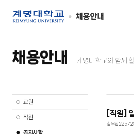
채용안내
채용안내
계명대학교와 함께 할
교원
[직원] 
직원
총무팀
2257
2
공지사항