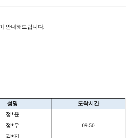
같이 안내해드립니다
.
성명
도착시간
정
*
윤
정
*
우
09:50
김
*
진