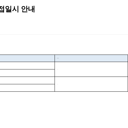
면접일시 안내
대기실 도착시간
15:20
15:50