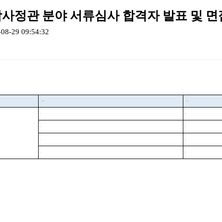
학사정관 분야 서류심사 합격자 발표 및 
-08-29 09:54:32
접수번호
성명
002
배
*
민
004
윤
*
현
011
이
*
협
012
서
*
아