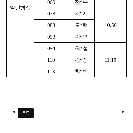
060
전
*
수
일반행정
078
김
*
지
083
오
*
택
10:50
093
김
*
영
094
최
*
성
110
김
*
정
11:10
113
최
*
빈
목록