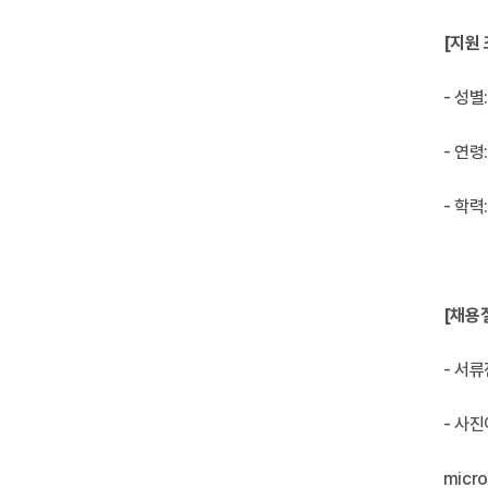
[지원 
- 성별
- 연령
- 학
[채용
- 서
- 사
micro