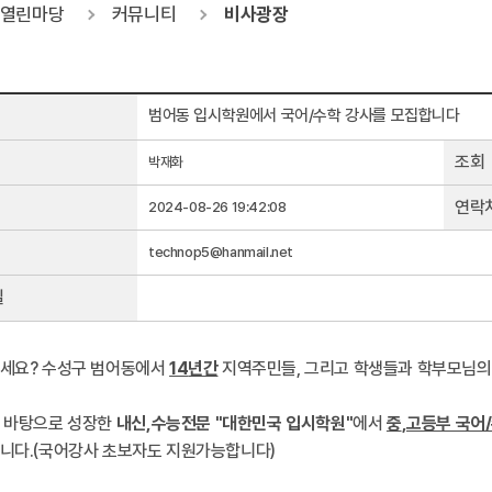
열린마당
커뮤니티
비사광장
범어동 입시학원에서 국어/수학 강사를 모집합니다
조회
박재화
연락
2024-08-26 19:42:08
technop5@hanmail.net
일
세요? 수성구 범어동에서
14
년간
지역주민들, 그리고 학생들과 학부모님의
 바탕으로 성장한
내신
,
수능전문 "대한민국 입시학원"
에서
중
,고등부 국어
니다.(국어강사 초보자도 지원가능합니다)