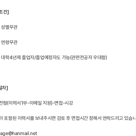
조건]
: 성별무관
: 연령무관
력: 대학4년제 졸업자/졸업예정자도 가능(관련전공자 우대함)
절차]
류전형(이력서1부-이메일 지원)-면접-시강
진이 포함된 이력서를 보내주시면 검토 후 면접시간 정해서 연락드리고 있습니
age@hanmail.net