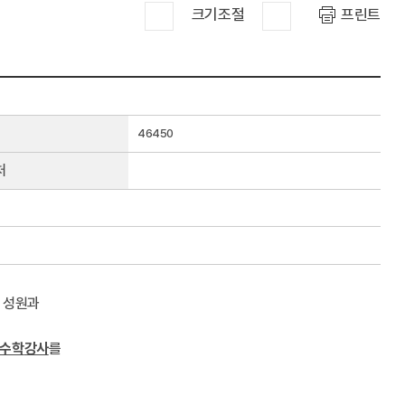
크기조절
프린트
46450
처
 성원과
/수학
강사
를