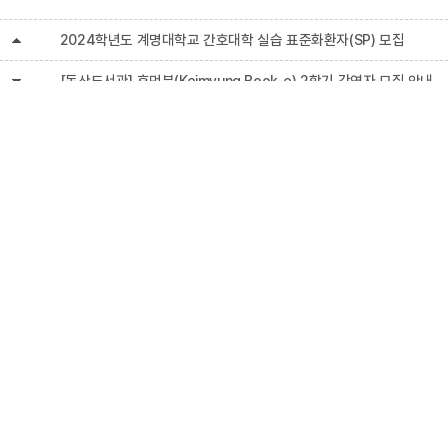
글
2024학년도 계명대학교 간호대학 실습 표준화환자(SP) 모집
글
[동산도서관] 휴먼북(Keimyung Book-e) 2학기 강연자 모집 안내
료 담당자
연락처