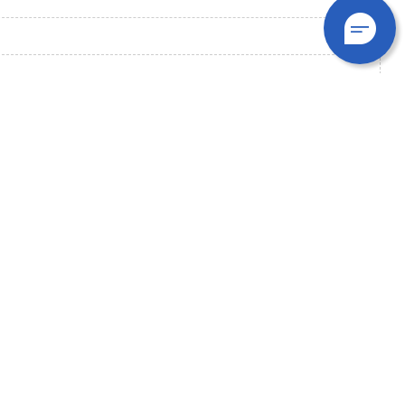
최종수정일
2018-06-08
TOP
슬로건
미술대학
학사일정