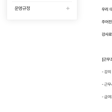
운영규정
우리 
주어진
강사로
[근무
- 강의
- 근
- 급여