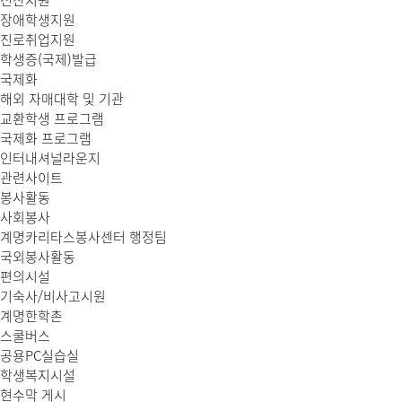
전산지원
장애학생지원
진로취업지원
학생증(국제)발급
국제화
해외 자매대학 및 기관
교환학생 프로그램
국제화 프로그램
인터내셔널라운지
관련사이트
봉사활동
사회봉사
계명카리타스봉사센터 행정팀
국외봉사활동
편의시설
기숙사/비사고시원
계명한학촌
스쿨버스
공용PC실습실
학생복지시설
현수막 게시