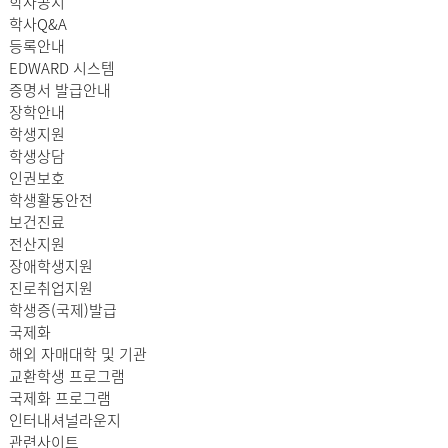
학사공지
학사Q&A
등록안내
EDWARD 시스템
증명서 발급안내
장학안내
학생지원
학생상담
인권보호
학생활동안전
보건진료
전산지원
장애학생지원
진로취업지원
학생증(국제)발급
국제화
해외 자매대학 및 기관
교환학생 프로그램
국제화 프로그램
인터내셔널라운지
관련사이트