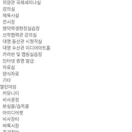
의양관 국제세미나실
강의실
체육시설
전시장
영덕학생현장실습장
산학협력관 강의실
대명 동산관 시청각실
대명 수산관 미디어아트홀
카라반 및 캠핑실습장
인터넷 증명 발급
자료실
양식자료
기타
열린마당
커뮤니티
비사광장
분실물/습득물
아이디어팟
비사장터
벼룩시장