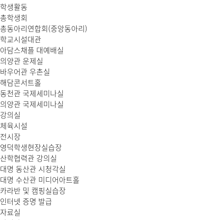
학생활동
총학생회
총동아리연합회(중앙동아리)
학교시설대관
아담스채플 대예배실
의양관 운제실
바우어관 우촌실
해담콘서트홀
동천관 국제세미나실
의양관 국제세미나실
강의실
체육시설
전시장
영덕학생현장실습장
산학협력관 강의실
대명 동산관 시청각실
대명 수산관 미디어아트홀
카라반 및 캠핑실습장
인터넷 증명 발급
자료실