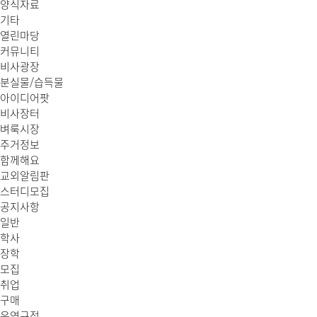
양식자료
기타
열린마당
커뮤니티
비사광장
분실물/습득물
아이디어팟
비사장터
벼룩시장
주거정보
함께해요
교외알림판
스터디모집
공지사항
일반
학사
장학
모집
취업
구매
운영규정