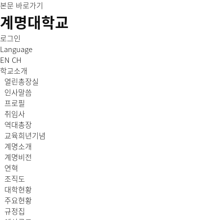
본문 바로가기
계명대학교
로그인
Language
EN
CH
학교소개
열린총장실
인사말씀
프로필
취임사
역대총장
교육희년기념
계명소개
계명비전
연혁
조직도
대학현황
주요현황
규정집