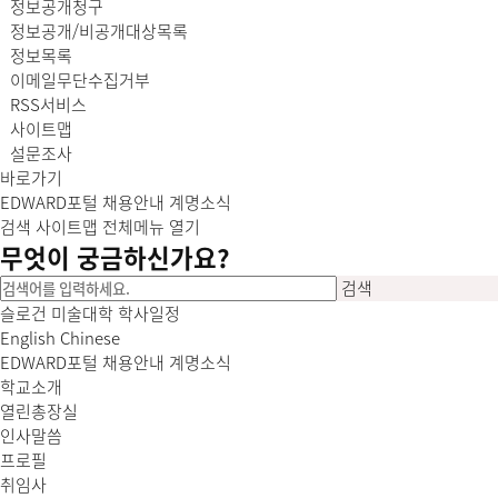
정보공개청구
정보공개/비공개대상목록
정보목록
이메일무단수집거부
RSS서비스
사이트맵
설문조사
바로가기
EDWARD포털
채용안내
계명소식
검색
사이트맵
전체메뉴 열기
무엇이
궁금
하신가요?
검색
슬로건
미술대학
학사일정
English
Chinese
EDWARD포털
채용안내
계명소식
학교소개
열린총장실
인사말씀
프로필
취임사