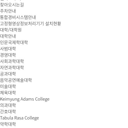
찾아오시는길
주차안내
통합경비시스템안내
고정형영상정보처리기기 설치현황
대학/대학원
대학안내
인문국제학대학
사범대학
경영대학
사회과학대학
자연과학대학
공과대학
음악공연예술대학
미술대학
체육대학
Keimyung Adams College
의과대학
간호대학
Tabula Rasa College
약학대학