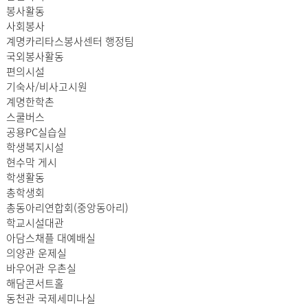
봉사활동
사회봉사
계명카리타스봉사센터 행정팀
국외봉사활동
편의시설
기숙사/비사고시원
계명한학촌
스쿨버스
공용PC실습실
학생복지시설
현수막 게시
학생활동
총학생회
총동아리연합회(중앙동아리)
학교시설대관
아담스채플 대예배실
의양관 운제실
바우어관 우촌실
해담콘서트홀
동천관 국제세미나실