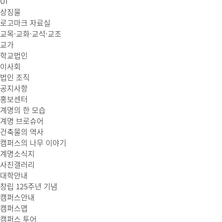
UI
상징물
로고마크 자료실
교목·교화·교석·교조
교가
학교법인
이사회
법인 조직
공지사항
홍보센터
계명의 한 모습
계명 브로슈어
건축물의 역사
캠퍼스의 나무 이야기
계명소식지
사진갤러리
대학안내
창립 125주년 기념
캠퍼스안내
캠퍼스맵
캠퍼스 투어