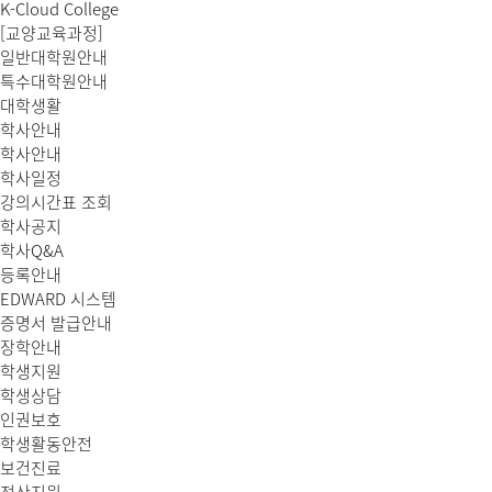
K-Cloud College
[교양교육과정]
일반대학원안내
특수대학원안내
대학생활
학사안내
학사안내
학사일정
강의시간표 조회
학사공지
학사Q&A
등록안내
EDWARD 시스템
증명서 발급안내
장학안내
학생지원
학생상담
인권보호
학생활동안전
보건진료