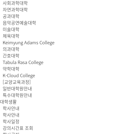
사회과학대학
자연과학대학
공과대학
음악공연예술대학
미술대학
체육대학
Keimyung Adams College
의과대학
간호대학
Tabula Rasa College
약학대학
K-Cloud College
[교양교육과정]
일반대학원안내
특수대학원안내
대학생활
학사안내
학사안내
학사일정
강의시간표 조회