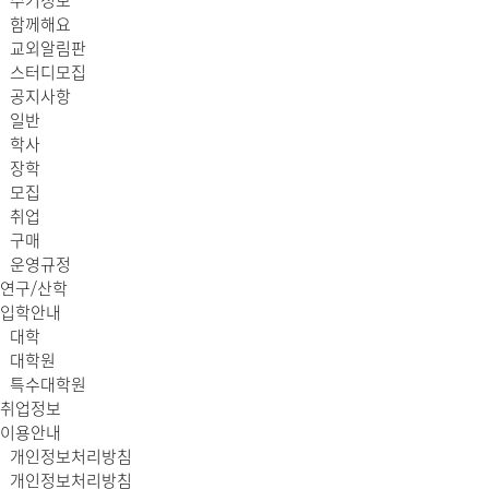
주거정보
함께해요
교외알림판
스터디모집
공지사항
일반
학사
장학
모집
취업
구매
운영규정
연구/산학
입학안내
대학
대학원
특수대학원
취업정보
이용안내
개인정보처리방침
개인정보처리방침