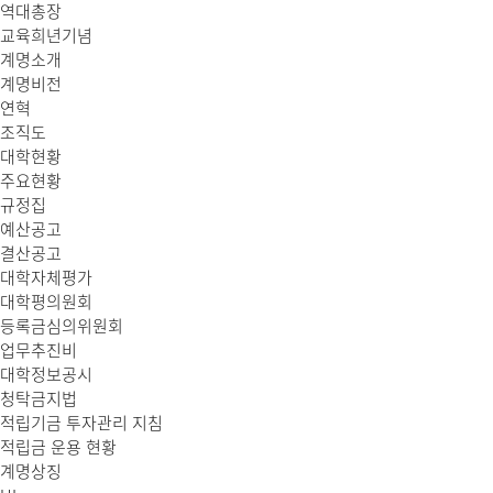
역대총장
교육희년기념
계명소개
계명비전
연혁
조직도
대학현황
주요현황
규정집
예산공고
결산공고
대학자체평가
대학평의원회
등록금심의위원회
업무추진비
대학정보공시
청탁금지법
적립기금 투자관리 지침
적립금 운용 현황
계명상징