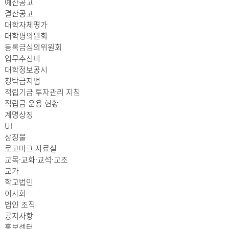
예산공고
결산공고
대학자체평가
대학평의원회
등록금심의위원회
업무추진비
대학정보공시
청탁금지법
적립기금 투자관리 지침
적립금 운용 현황
계명상징
UI
상징물
로고마크 자료실
교목·교화·교석·교조
교가
학교법인
이사회
법인 조직
공지사항
홍보센터