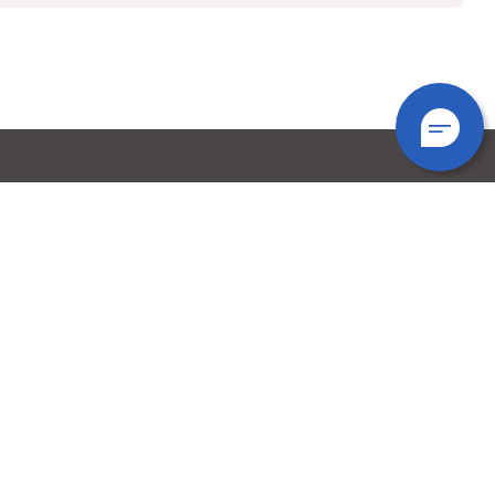
TOP
슬로건
미술대학
학사일정
기타
예산공고
결산공고
청탁금지법 안내