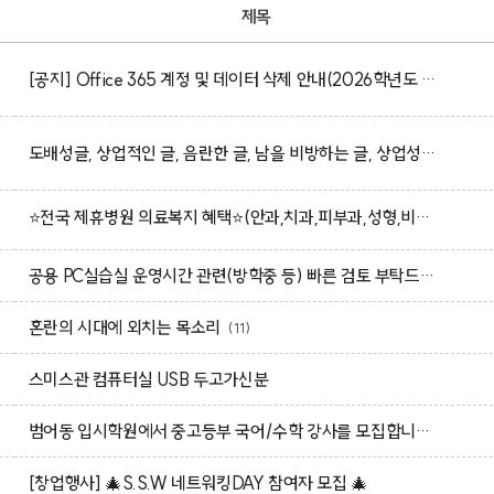
제목
[공지] Office 365 계정 및 데이터 삭제 안내(2026학년도 졸업 예정자 및 졸업생 대상)
도배성글, 상업적인 글, 음란한 글, 남을 비방하는 글, 상업성, 광고성의 글은 임의적으로 삭제 될수 있습니다.
⭐전국 제휴병원 의료복지 혜택⭐(안과,치과,피부과,성형,비뇨,산부,모발,건강검진 등)
공용 PC실습실 운영시간 관련(방학중 등) 빠른 검토 부탁드립니다
혼란의 시대에 외치는 목소리
(11)
스미스관 컴퓨터실 USB 두고가신분
범어동 입시학원에서 중고등부 국어/수학 강사를 모집합니다
[창업행사] 🎄S.S.W 네트워킹DAY 참여자 모집 🎄