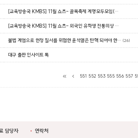
[교육방송국 KMBS] 11월 쇼츠- 골목축제 계명모두모임(계모임)
[교육방송국 KMBS] 11월 쇼츠- 외국인 유학생 전통의상 패션쇼(스케치)
불법 계엄으로 헌정 질서를 위협한 윤석열은 탄핵 되어야 한다.
(26)
대구 출판 인사이트 톡
551
552
553
555
556
557
5
료 담당자
연락처