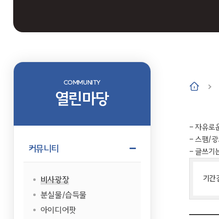
COMMUNITY
열린마당
- 자유로
- 스팸/
커뮤니티
- 글쓰기
기간
비사광장
분실물/습득물
아이디어팟