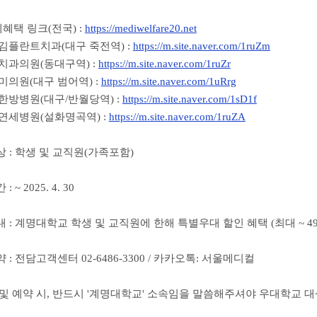
세혜택 링크(전국) :
https://mediwelfare20.net
김플란트치과(대구 죽전역) :
https://m.site.naver.com/1ruZm
치과의원(동대구역) :
https://m.site.naver.com/1ruZr
미의원(대구 범어역) :
https://m.site.naver.com/1uRrg
한방병원(대구/반월당역) :
https://m.site.naver.com/1sD1f
연세병원(설화명곡역) :
https://m.site.naver.com/1ruZA
 상 : 학생 및 교직원(가족포함)
 : ~ 2025. 4. 30
안 내 : 계명대학교 학생 및 교직원에 한해 특별우대 할인 혜택 (최대 ~ 49
 약 : 전담고객센터 02-6486-3300 / 카카오톡: 서울메디컬
담 및 예약 시, 반드시 '계명대학교' 소속임을 말씀해주셔야 우대학교 