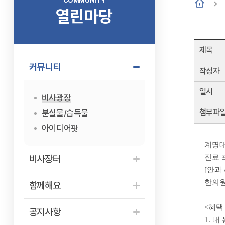
COMMUNITY
열린마당
제목
커뮤니티
작성자
일시
비사광장
첨부파
분실물/습득물
아이디어팟
계명대
비사장터
진료 
[안과 
한의원
함께해요
<혜택
공지사항
1. 