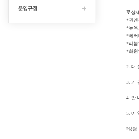
운영규정
🔻상
*권앤
*뉴욕
*베러
*리봄
*화원
2. 대
3. 기 간
4. 
5. 예
❗️상