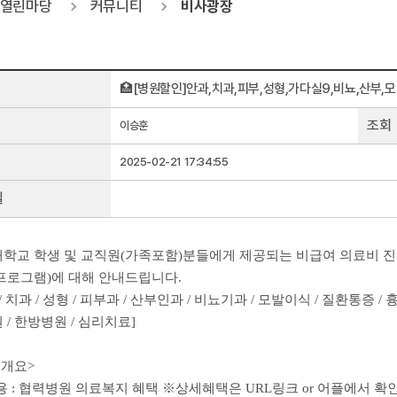
열린마당
커뮤니티
비사광장
🏥[병원할인]안과,치과,피부,성형,가다실9,비뇨,산부,모
조회
이승훈
2025-02-21 17:34:55
일
학교 학생 및 교직원(가족포함)분들에게 제공되는 비급여 의료비 진료과별
프로그램)에 대해 안내드립니다.
/ 치과 / 성형 / 피부과 / 산부인과 / 비뇨기과 / 모발이식 / 질환통증 /
 / 한방병원 / 심리치료]
 개요>
내 용 : 협력병원 의료복지 혜택 ※상세혜택은 URL링크 or 어플에서 