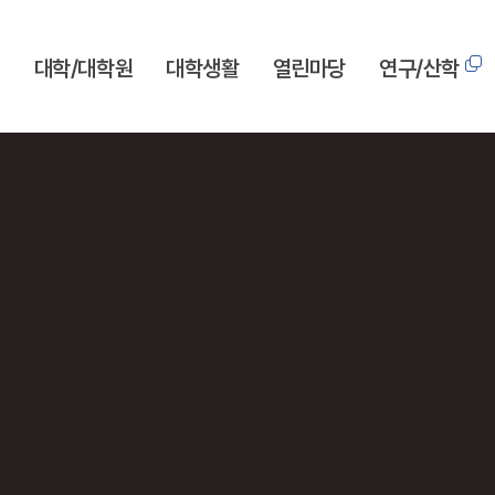
개
대학/대학원
대학생활
열린마당
연구/산학