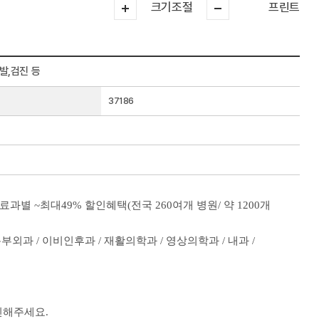
크기조절
프린트
발,검진 등
37186
 ~최대49% 할인혜택(전국 260여개 병원/ 약 1200개
 흉부외과 / 이비인후과 / 재활의학과 / 영상의학과 / 내과 /
확인해주세요.