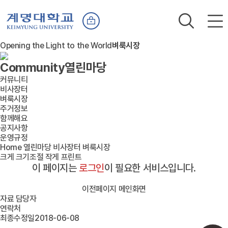
Opening the Light to the World
벼룩시장
Community
열린마당
커뮤니티
비사장터
벼룩시장
주거정보
함께해요
공지사항
운영규정
Home
열린마당
비사장터
벼룩시장
크게
크기조절
작게
프린트
이 페이지는
로그인
이 필요한 서비스입니다.
이전페이지
메인화면
자료 담당자
연락처
최종수정일
2018-06-08