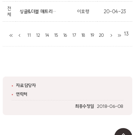
전
싱글&더블 매트리스,좌식책상,전신거울,행거 팝니다
이효령
20-04-23
체
13
11
12
14
15
16
17
18
19
20
자료 담당자
연락처
최종수정일
2018-06-08