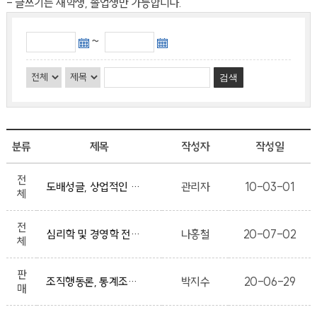
- 글쓰기는 재학생, 졸업생만 가능합니다.
~
검색
분류
제목
작성자
작성일
전
도배성글, 상업적인 글, 음란한 글, 남을 비방하는 글, 상업성, 광고성의 글은 임의적으로 삭제 될수 있습니다.
관리자
10-03-01
체
전
심리학 및 경영학 전공서적 판매합니다.
나홍철
20-07-02
체
판
조직행동론, 통계조사분석 책 팝니다.
박지수
20-06-29
매