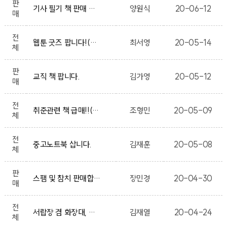
판
기사 필기 책 판매 합니다.
양원식
20-06-12
매
전
웹툰 굿즈 팝니다!(냥집사, 냥덕 필독!)
최서영
20-05-14
체
판
교직 책 팝니다.
김가영
20-05-12
매
전
취준관련 책 급매!!(절찬판매 중)
조형민
20-05-09
체
전
중고노트북 삽니다.
김재훈
20-05-08
체
판
스팸 및 참치 판매합니다
장민경
20-04-30
매
전
서랍장 겸 화장대, 독서실 책상 저렴하게 급매합니다.
김재열
20-04-24
체