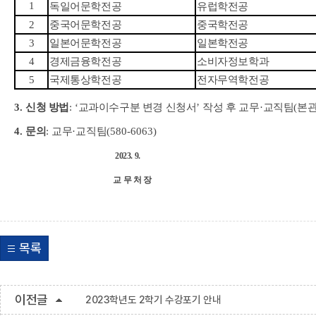
1
독일어문학전공
유럽학전공
2
중국어문학전공
중국학전공
3
일본어문학전공
일본학전공
4
경제금융학전공
소비자정보학과
5
국제통상학전공
전자무역학전공
3.
신청 방법
:
‘
교과이수구분 변경 신청서
’
작성 후 교무
·
교직팀
(
본
4.
문의
:
교무
·
교직팀
(580-6063)
2023. 9.
교 무 처 장
목록
이전글
2023학년도 2학기 수강포기 안내