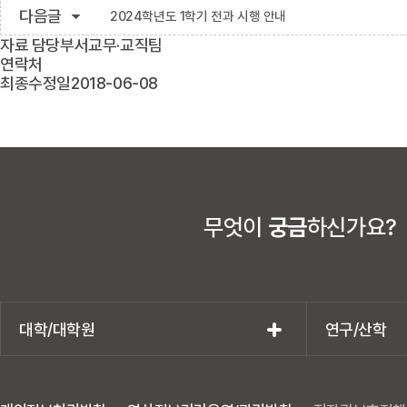
다음글
2024학년도 1학기 전과 시행 안내
자료 담당부서
교무·교직팀
연락처
최종수정일
2018-06-08
무엇이
궁금
하신가요?
대학/대학원
연구/산학