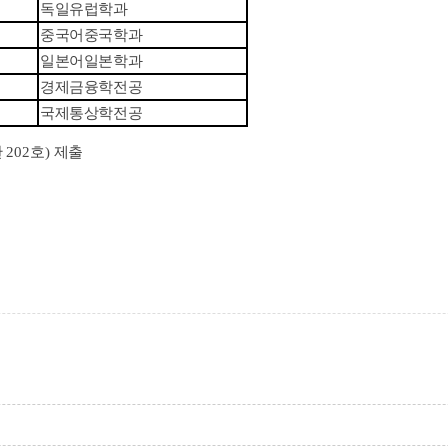
독일유럽학과
중국어중국학과
일본어일본학과
경제금융학전공
국제통상학전공
관
202
호
)
제출