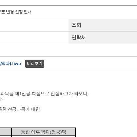
구분 변경 신청 안내
조회
연락처
학과).hwp
미리보기
과목을 제1
전공 학점으로 인정하고자 하오니
,
다
.
득한 전공과목에 대한
통합 이후 학과
(
전공
)
명