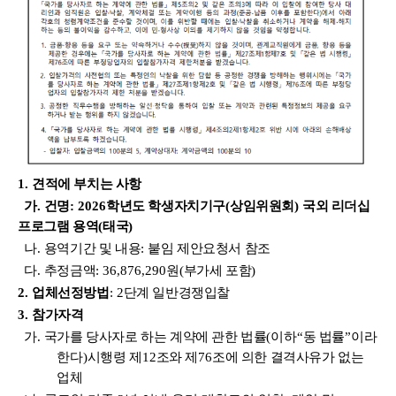
1.
견적에 부치는 사항
가
.
건명
: 2026
학년도 학생자치기구
(
상임위원회
)
국외 리더십
프로그램 용역
(
태국
)
나
.
용역기간 및 내용
:
붙임 제안요청서 참조
다
.
추정금액
: 36,876,290
원
(
부가세 포함
)
2.
업체선정방법
: 2
단계 일반경쟁입찰
3.
참가자격
가
.
국가를 당사자로 하는 계약에 관한 법률
(
이하
“
동 법률
”
이라
한다
)
시행령 제
12
조와 제
76
조에 의한 결격사유가 없는
업체