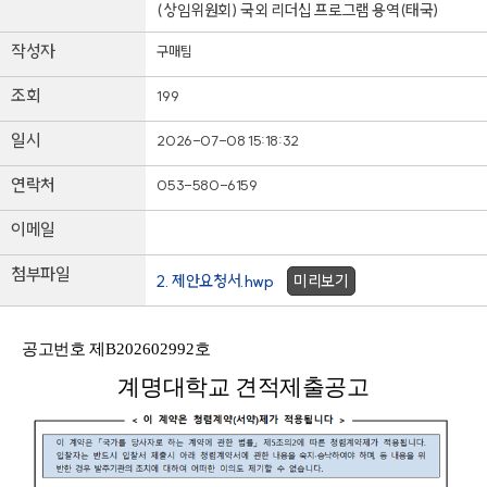
(상임위원회) 국외 리더십 프로그램 용역(태국)
작성자
구매팀
조회
199
일시
2026-07-08 15:18:32
연락처
053-580-6159
이메일
첨부파일
2. 제안요청서.hwp
미리보기
공고번호
제
B202602992
호
계명대학교 견적제출공고