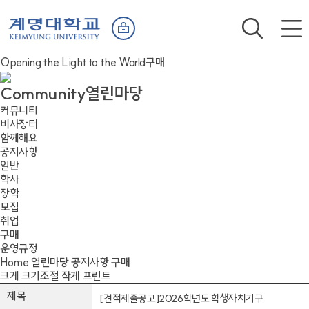
Opening the Light to the World
구매
Community
열린마당
커뮤니티
비사장터
함께해요
공지사항
일반
학사
장학
모집
취업
구매
운영규정
Home
열린마당
공지사항
구매
크게
크기조절
작게
프린트
제목
[견적제출공고]2026학년도 학생자치기구