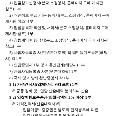
1)
입찰참가신청서
(
본교 소정양식
,
홈페이지 구매 게시판
참조
) 1
부
2)
개인정보 수집
․
이용 동의서
(
본교 소정양식
,
홈페이지 구매
게시판 참조
) 1
부
3)
입찰등록자 확인 및 서약서
(
본교 소정양식
,
홈페이지 구매
게시판 참조
) 1
부
4)
청렴계약 이행각서
(
본교 소정양식
,
홈페이지 구매 게시판
참조
) 1
부
5)
사업자등록증
사본
(
원본대조필
)
및 법인등기부등본
(
해당
시
)
각
1
부
6)
인감증명서
1
부 및 사용인감계
(
해당시
) 1
부
7)
관광사업등록증 사본
(
원본대조필
) 1
부
8)
국세 및 지방세 완납증명서 각
1
부
9-1)
가격견적서
(
업체양식
, VAT
포함
) 1
부
※
공통 경비 및
1
인당 산출내역 분리하여 산출
9-2)
입찰이행보증증권
(
입찰금액의
5%
이상
)
1
부
※
가격견적서
(
산출내역서
)
와
입찰이행보증증권은
별도의
편지봉투에 다른
제출서류와는별도로 밀봉
(
날인
)
하여