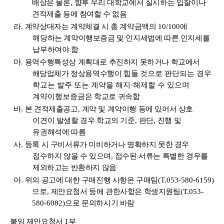
배상은 물론
,
향후 우리 대학교에서 실시하는 입찰이나
견적제출 등에 참여할 수 없음
라
.
계약상대자는 계약체결 시 총 계약금액의
10/100
에
해당하는 계약이행보증금 및 인지세법에 따른 인지세를
납부하여야 함
마
.
용역수행특성상 계획대로 추진하지 못하거나 학교에서
해당업체가 정상용역수행이 힘들
것으로 판단되는 경우
학교는 발주 또는 계약을 해지
·
해제할 수 있
으며
계약이행보증금은
학교로 귀속함
바
.
본 견적제출공고
,
계약 및 계약이행 등에 있어서 상호
이견이 발생할 경우 학교의 기준
,
판단
,
진행 및
유권해석에 따름
사
.
등록 시 구비서류가 미비하거나 명확하지 못한 경우
접수하지 않을 수 있으며
,
접수된 서류는 특별한 경우를
제외하고는 반환하지 않음
아
.
위의 공고에 대한 구매진행 사항은 구매팀
(T.053-580-6159)
으로
,
제안요청서 등에 관한사항은 학생지원팀
(T.053-
580-6082)
으로 문의하시기 바람
붙임 제안요청서
1
부