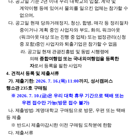
나
.
공고일 기준
2
년 이내 우리 대학교의 입찰
,
계약 및
계약이행 등에 있어서 물의를 일으킨
업체는 참가할 수
없으며
,
다
.
공고일 현재 당좌거래정지
,
청산
,
합병
,
매각 등 정리절차
중이거나 계획 중인 사업자와
부도
,
화의
,
워크아웃
(
워크아웃 대상 또는 진행 중 업체
)
또는 법정관리
(
신청
중 포함
)
중인 사업자와 퇴출기업은 참가할 수 없음
라
.
공고일 현재
관광진흥법 및 동법 시행령에
의해
종합여행업 또는 국내외여행업을 등록한
자
로서 등록을 필한 사업자
4.
견적서 등록 및 제출서류
가
.
제
출기한
:
2026. 7. 16.(
목
)
11:00
까지
,
성서캠퍼스
행소관
235
호 구매팀
※
2026. 7. 10.(
금
)
은 우리 대학 휴무
기간으로 택배 또는
우편 접수만 가능
(
방문 접수 불가
)
나
.
제출방법
:
계명대학교 구매팀으로 방문
,
우편 또는 택배
등 제출
※
반드시 제출마감시한 이전 구매팀 도착분에 한함
다
.
제출서류