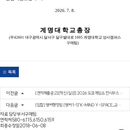
2026. 7. 8.
계 명 대 학 교 총 장
(
우
42601
대구광역시 달서구 달구벌대로
1095
계명대학교 성서캠퍼스
구매팀
)
목록
이전글
[견적제출공고][혁신/실감] 2026 도쿄게임쇼 전시부스 운영 용역
다음글
[입찰] 앵커행정팀 [앵커 1-1]「K-MIND Y-SPACE」교육용 기자재(LED 4종) 구입
자료 담당부서
구매팀
연락처
580-6115,6150,6159
최종수정일
2018-06-08