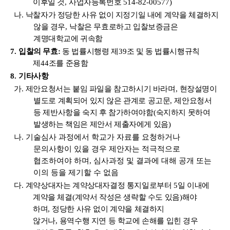
이후일 것
,
사업자등록번호
514-82-00577)
나
.
낙찰자가 정당한 사유 없이 지정기일 내에 계약을 체결하지
않을 경우
,
낙찰은 무효로하고 입찰보증금은
계명대학교에 귀속함
7.
입찰의 무효
:
동 법률시행령 제
39
조 및 동 법률시행규칙
제
44
조를 준용함
8.
기타사항
가
.
제안요청서는 붙임 파일을 참고하시기 바라며
,
현장설명이
별도로 계획되어 있지 않은 관계로 공고문
,
제안요청서
등 제반사항을 숙지 후 참가하여야함
(
숙지하지 못하여
발생하는 책임은 제안서 제출자에게 있음
)
나
.
기술심사 과정에서 학교가 자료를 요청하거나
문의사항이 있을 경우 제안자는 적극적으로
협조하여야 하며
,
심사과정 및 결과에 대해 공개 또는
이의 등을 제기할 수 없음
다
.
계약상대자는 계약상대자결정 통지일로부터
5
일 이내에
계약을 체결
(
계약서 작성은 생략할 수도 있음
)
해야
하며
,
정당한 사유 없이 계약을 체결하지
않거나
,
용역수행 지연 등 학교에 손해를 입힌
경우