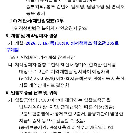
송부하되
,
봉투 겉면에 업체명
,
담당자명 및 연락처
등을 명시
10)
제안서
(
제안일정표
) 3
부
※
작성방법은 붙임의 제안요청서 참조
5.
개찰 및 계약상대자 결정
가
.
개찰
:
2026. 7. 16.(
목
) 16:00,
성서캠퍼스 행소관
235
호
구매팀
※
제안업체의 가격개찰 참관권장
나
.
계약상대자 결정
: 1
단계 제안서 평가에 합격한 업체를
대상으로
, 2
단계 가격개찰을 실시하여 예정가격
(
단일예가
,
비공개
)
이하 최저금액으로 견적서를 제출한
자를 계약상대자로 결정함
6.
입찰보증금 납부 및 귀속
가
.
입찰금액의
5/100
이상에 해당하는 입찰보증금을
납부하여야 함
.
다만
,
관계법령에 따른
이행
(
입찰
)
보증보험증권이나 공제조합보증서
,
금융기관이 발행한
지급보증서 등으로 갈음할 수 있음
.
(
증권보증기간
:
견적제출일 이전부터 개찰일
30
일