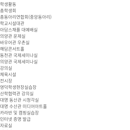
학생활동
총학생회
총동아리연합회(중앙동아리)
학교시설대관
아담스채플 대예배실
의양관 운제실
바우어관 우촌실
해담콘서트홀
동천관 국제세미나실
의양관 국제세미나실
강의실
체육시설
전시장
영덕학생현장실습장
산학협력관 강의실
대명 동산관 시청각실
대명 수산관 미디어아트홀
카라반 및 캠핑실습장
인터넷 증명 발급
자료실