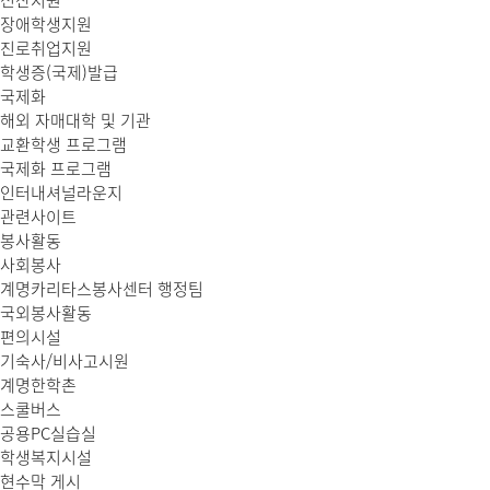
전산지원
장애학생지원
진로취업지원
학생증(국제)발급
국제화
해외 자매대학 및 기관
교환학생 프로그램
국제화 프로그램
인터내셔널라운지
관련사이트
봉사활동
사회봉사
계명카리타스봉사센터 행정팀
국외봉사활동
편의시설
기숙사/비사고시원
계명한학촌
스쿨버스
공용PC실습실
학생복지시설
현수막 게시