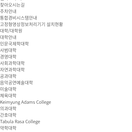
찾아오시는길
주차안내
통합경비시스템안내
고정형영상정보처리기기 설치현황
대학/대학원
대학안내
인문국제학대학
사범대학
경영대학
사회과학대학
자연과학대학
공과대학
음악공연예술대학
미술대학
체육대학
Keimyung Adams College
의과대학
간호대학
Tabula Rasa College
약학대학