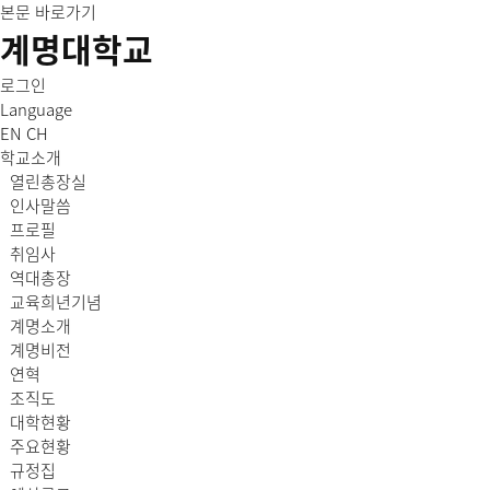
본문 바로가기
계명대학교
로그인
Language
EN
CH
학교소개
열린총장실
인사말씀
프로필
취임사
역대총장
교육희년기념
계명소개
계명비전
연혁
조직도
대학현황
주요현황
규정집