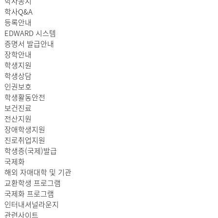
학사공지
학사Q&A
등록안내
EDWARD 시스템
증명서 발급안내
장학안내
학생지원
학생상담
인권보호
학생활동안전
보건진료
전산지원
장애학생지원
진로취업지원
학생증(국제)발급
국제화
해외 자매대학 및 기관
교환학생 프로그램
국제화 프로그램
인터내셔널라운지
관련사이트