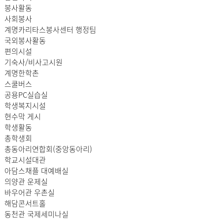
봉사활동
사회봉사
계명카리타스봉사센터 행정팀
국외봉사활동
편의시설
기숙사/비사고시원
계명한학촌
스쿨버스
공용PC실습실
학생복지시설
현수막 게시
학생활동
총학생회
총동아리연합회(중앙동아리)
학교시설대관
아담스채플 대예배실
의양관 운제실
바우어관 우촌실
해담콘서트홀
동천관 국제세미나실