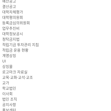
예산공고
결산공고
대학자체평가
대학평의원회
등록금심의위원회
업무추진비
대학정보공시
청탁금지법
적립기금 투자관리 지침
적립금 운용 현황
계명상징
UI
상징물
로고마크 자료실
교목·교화·교석·교조
교가
학교법인
이사회
법인 조직
공지사항
홍보센터