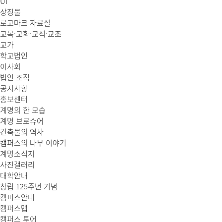
UI
상징물
로고마크 자료실
교목·교화·교석·교조
교가
학교법인
이사회
법인 조직
공지사항
홍보센터
계명의 한 모습
계명 브로슈어
건축물의 역사
캠퍼스의 나무 이야기
계명소식지
사진갤러리
대학안내
창립 125주년 기념
캠퍼스안내
캠퍼스맵
캠퍼스 투어