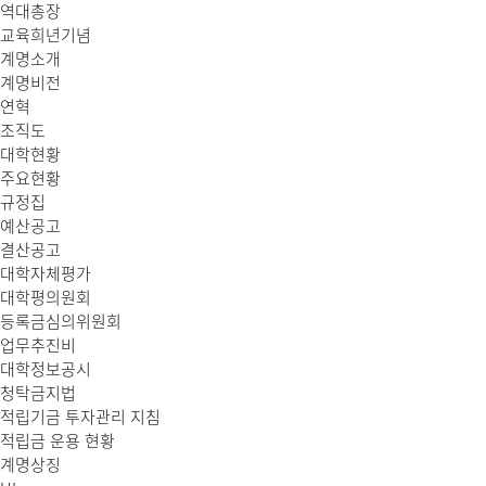
역대총장
교육희년기념
계명소개
계명비전
연혁
조직도
대학현황
주요현황
규정집
예산공고
결산공고
대학자체평가
대학평의원회
등록금심의위원회
업무추진비
대학정보공시
청탁금지법
적립기금 투자관리 지침
적립금 운용 현황
계명상징