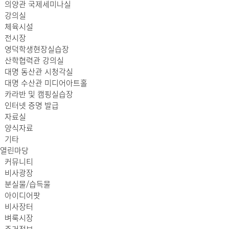
의양관 국제세미나실
강의실
체육시설
전시장
영덕학생현장실습장
산학협력관 강의실
대명 동산관 시청각실
대명 수산관 미디어아트홀
카라반 및 캠핑실습장
인터넷 증명 발급
자료실
양식자료
기타
열린마당
커뮤니티
비사광장
분실물/습득물
아이디어팟
비사장터
벼룩시장