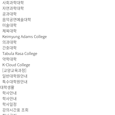
사회과학대학
자연과학대학
공과대학
음악공연예술대학
미술대학
체육대학
Keimyung Adams College
의과대학
간호대학
Tabula Rasa College
약학대학
K-Cloud College
[교양교육과정]
일반대학원안내
특수대학원안내
대학생활
학사안내
학사안내
학사일정
강의시간표 조회