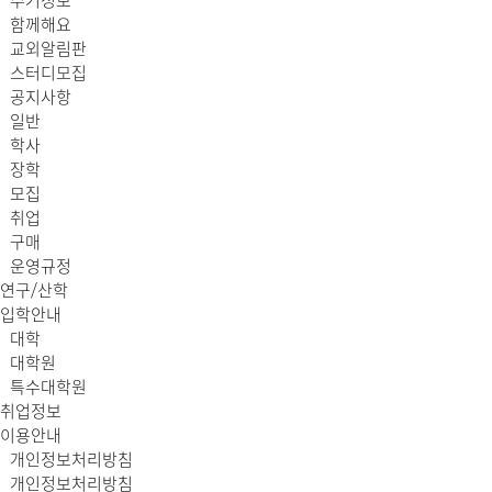
주거정보
함께해요
교외알림판
스터디모집
공지사항
일반
학사
장학
모집
취업
구매
운영규정
연구/산학
입학안내
대학
대학원
특수대학원
취업정보
이용안내
개인정보처리방침
개인정보처리방침