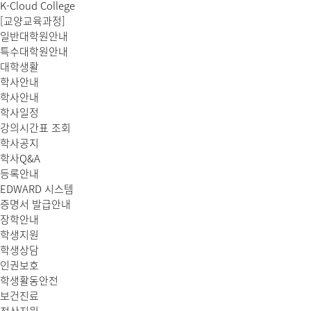
K-Cloud College
[교양교육과정]
일반대학원안내
특수대학원안내
대학생활
학사안내
학사안내
학사일정
강의시간표 조회
학사공지
학사Q&A
등록안내
EDWARD 시스템
증명서 발급안내
장학안내
학생지원
학생상담
인권보호
학생활동안전
보건진료