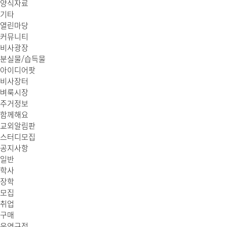
양식자료
기타
열린마당
커뮤니티
비사광장
분실물/습득물
아이디어팟
비사장터
벼룩시장
주거정보
함께해요
교외알림판
스터디모집
공지사항
일반
학사
장학
모집
취업
구매
운영규정