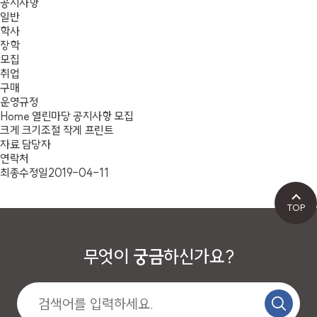
공지사항
일반
학사
장학
모집
취업
구매
운영규정
Home
열린마당
공지사항
모집
크게
크기조절
작게
프린트
자료 담당자
연락처
최종수정일
2019-04-11
TOP
무엇이
궁금
하신가요?