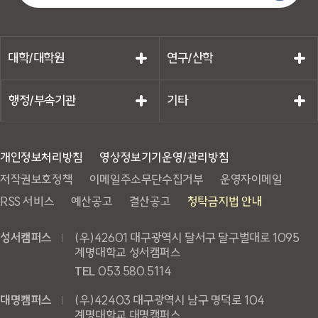
대학/대학원
연구/산학
행정/부속기관
기타
개인정보처리방침
영상정보기기운영/관리방침
저작권보호정책
이메일주소무단수집거부
운영자이메일
RSS 서비스
예산공고
결산공고
청탁금지법 안내
성서캠퍼스
(우)42601 대구광역시 달서구 달구벌대로 1095
계명대학교 성서캠퍼스
TEL
053.580.5114
대명캠퍼스
(우)42403 대구광역시 남구 명덕로 104
계명대학교 대명캠퍼스