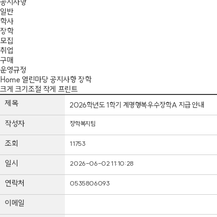
공지사항
일반
학사
장학
모집
취업
구매
운영규정
Home
열린마당
공지사항
장학
크게
크기조절
작게
프린트
제목
2026학년도 1학기 계명행복우수장학A 지급 안내
작성자
장학복지팀
조회
11753
일시
2026-06-02 11:10:28
연락처
0535806093
이메일