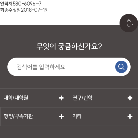
연락처
580-6096~7
최종수정일
2018-07-19
TOP
무엇이
궁금
하신가요?
대학/대학원
연구/산학
행정/부속기관
기타