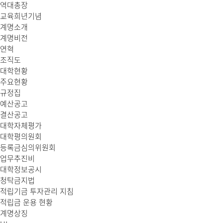
역대총장
교육희년기념
계명소개
계명비전
연혁
조직도
대학현황
주요현황
규정집
예산공고
결산공고
대학자체평가
대학평의원회
등록금심의위원회
업무추진비
대학정보공시
청탁금지법
적립기금 투자관리 지침
적립금 운용 현황
계명상징