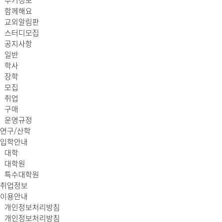
주거정보
함께해요
교외알림판
스터디모집
공지사항
일반
학사
장학
모집
취업
구매
운영규정
연구/산학
입학안내
대학
대학원
특수대학원
취업정보
이용안내
개인정보처리방침
개인정보처리방침