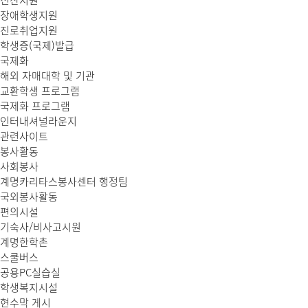
전산지원
장애학생지원
진로취업지원
학생증(국제)발급
국제화
해외 자매대학 및 기관
교환학생 프로그램
국제화 프로그램
인터내셔널라운지
관련사이트
봉사활동
사회봉사
계명카리타스봉사센터 행정팀
국외봉사활동
편의시설
기숙사/비사고시원
계명한학촌
스쿨버스
공용PC실습실
학생복지시설
현수막 게시