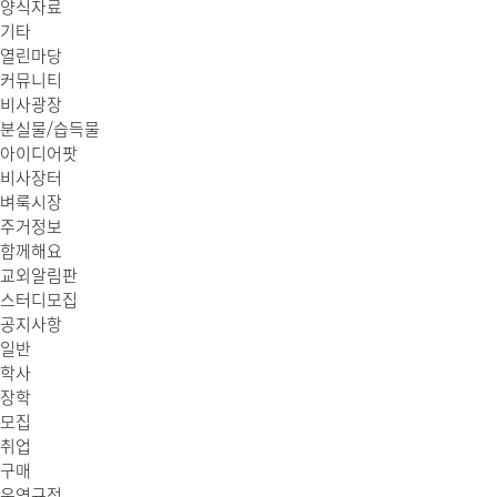
양식자료
기타
열린마당
커뮤니티
비사광장
분실물/습득물
아이디어팟
비사장터
벼룩시장
주거정보
함께해요
교외알림판
스터디모집
공지사항
일반
학사
장학
모집
취업
구매
운영규정