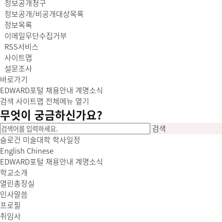
정보공개청구
정보공개/비공개대상목록
정보목록
이메일무단수집거부
RSS서비스
사이트맵
설문조사
바로가기
EDWARD포털
채용안내
계명소식
검색
사이트맵
전체메뉴 열기
무엇이
궁금
하신가요?
검색
슬로건
미술대학
학사일정
English
Chinese
EDWARD포털
채용안내
계명소식
학교소개
열린총장실
인사말씀
프로필
취임사