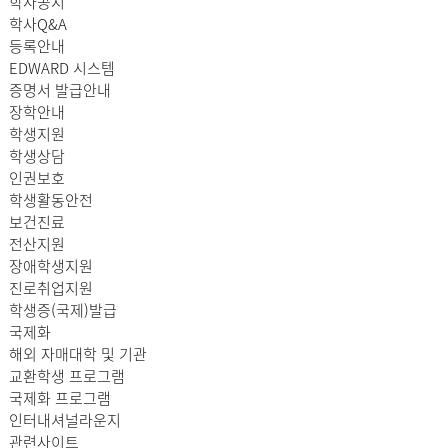
학사공지
학사Q&A
등록안내
EDWARD 시스템
증명서 발급안내
장학안내
학생지원
학생상담
인권보호
학생활동안전
보건진료
전산지원
장애학생지원
진로취업지원
학생증(국제)발급
국제화
해외 자매대학 및 기관
교환학생 프로그램
국제화 프로그램
인터내셔널라운지
관련사이트