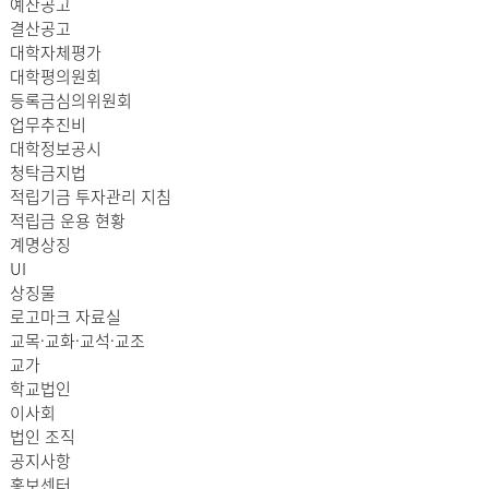
예산공고
결산공고
대학자체평가
대학평의원회
등록금심의위원회
업무추진비
대학정보공시
청탁금지법
적립기금 투자관리 지침
적립금 운용 현황
계명상징
UI
상징물
로고마크 자료실
교목·교화·교석·교조
교가
학교법인
이사회
법인 조직
공지사항
홍보센터