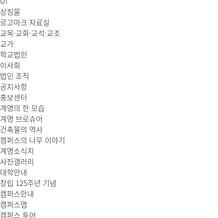
UI
상징물
로고마크 자료실
교목·교화·교석·교조
교가
학교법인
이사회
법인 조직
공지사항
홍보센터
계명의 한 모습
계명 브로슈어
건축물의 역사
캠퍼스의 나무 이야기
계명소식지
사진갤러리
대학안내
창립 125주년 기념
캠퍼스안내
캠퍼스맵
캠퍼스 투어