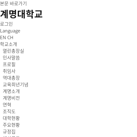
본문 바로가기
계명대학교
로그인
Language
EN
CH
학교소개
열린총장실
인사말씀
프로필
취임사
역대총장
교육희년기념
계명소개
계명비전
연혁
조직도
대학현황
주요현황
규정집