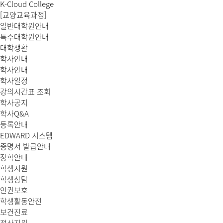
K-Cloud College
[교양교육과정]
일반대학원안내
특수대학원안내
대학생활
학사안내
학사안내
학사일정
강의시간표 조회
학사공지
학사Q&A
등록안내
EDWARD 시스템
증명서 발급안내
장학안내
학생지원
학생상담
인권보호
학생활동안전
보건진료