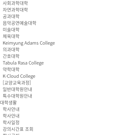
사회과학대학
자연과학대학
공과대학
음악공연예술대학
미술대학
체육대학
Keimyung Adams College
의과대학
간호대학
Tabula Rasa College
약학대학
K-Cloud College
[교양교육과정]
일반대학원안내
특수대학원안내
대학생활
학사안내
학사안내
학사일정
강의시간표 조회