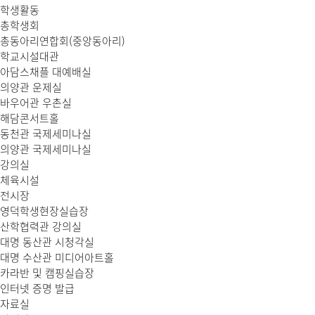
학생활동
총학생회
총동아리연합회(중앙동아리)
학교시설대관
아담스채플 대예배실
의양관 운제실
바우어관 우촌실
해담콘서트홀
동천관 국제세미나실
의양관 국제세미나실
강의실
체육시설
전시장
영덕학생현장실습장
산학협력관 강의실
대명 동산관 시청각실
대명 수산관 미디어아트홀
카라반 및 캠핑실습장
인터넷 증명 발급
자료실