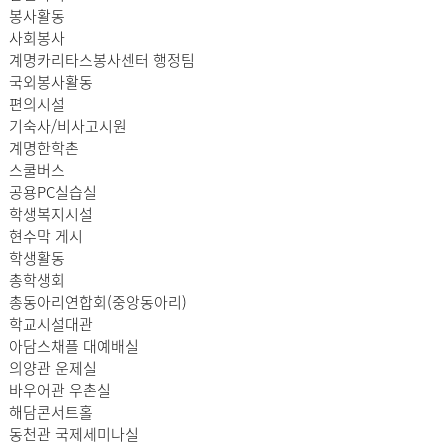
봉사활동
사회봉사
계명카리타스봉사센터 행정팀
국외봉사활동
편의시설
기숙사/비사고시원
계명한학촌
스쿨버스
공용PC실습실
학생복지시설
현수막 게시
학생활동
총학생회
총동아리연합회(중앙동아리)
학교시설대관
아담스채플 대예배실
의양관 운제실
바우어관 우촌실
해담콘서트홀
동천관 국제세미나실