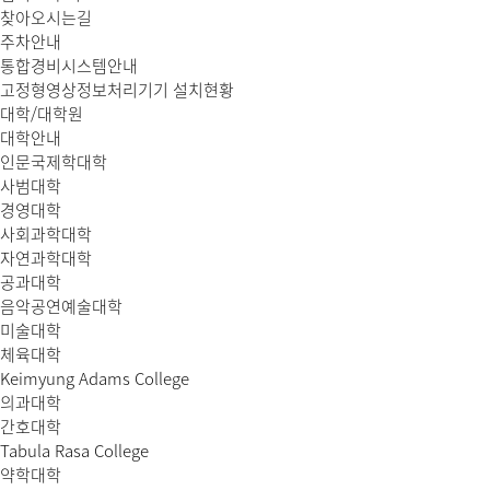
찾아오시는길
주차안내
통합경비시스템안내
고정형영상정보처리기기 설치현황
대학/대학원
대학안내
인문국제학대학
사범대학
경영대학
사회과학대학
자연과학대학
공과대학
음악공연예술대학
미술대학
체육대학
Keimyung Adams College
의과대학
간호대학
Tabula Rasa College
약학대학