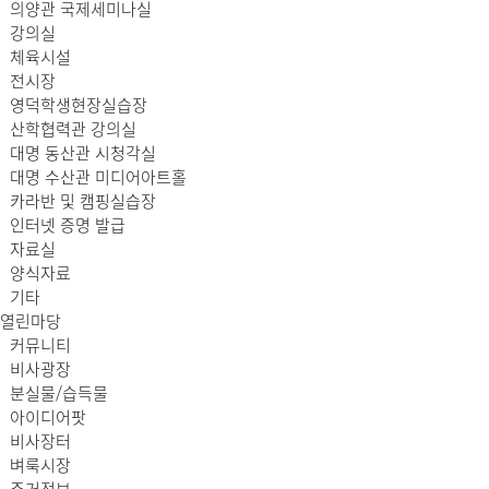
의양관 국제세미나실
강의실
체육시설
전시장
영덕학생현장실습장
산학협력관 강의실
대명 동산관 시청각실
대명 수산관 미디어아트홀
카라반 및 캠핑실습장
인터넷 증명 발급
자료실
양식자료
기타
열린마당
커뮤니티
비사광장
분실물/습득물
아이디어팟
비사장터
벼룩시장