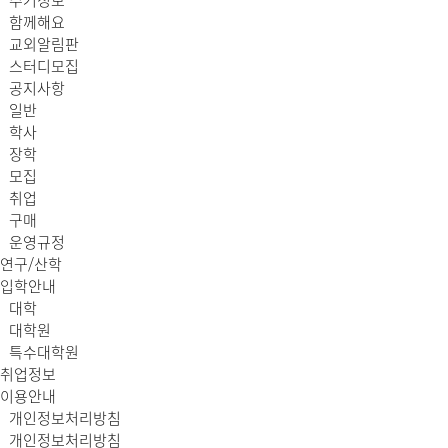
주거정보
함께해요
교외알림판
스터디모집
공지사항
일반
학사
장학
모집
취업
구매
운영규정
연구/산학
입학안내
대학
대학원
특수대학원
취업정보
이용안내
개인정보처리방침
개인정보처리방침