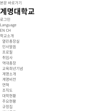
본문 바로가기
계명대학교
로그인
Language
EN
CH
학교소개
열린총장실
인사말씀
프로필
취임사
역대총장
교육희년기념
계명소개
계명비전
연혁
조직도
대학현황
주요현황
규정집