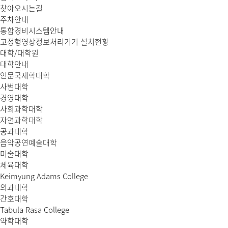
찾아오시는길
주차안내
통합경비시스템안내
고정형영상정보처리기기 설치현황
대학/대학원
대학안내
인문국제학대학
사범대학
경영대학
사회과학대학
자연과학대학
공과대학
음악공연예술대학
미술대학
체육대학
Keimyung Adams College
의과대학
간호대학
Tabula Rasa College
약학대학