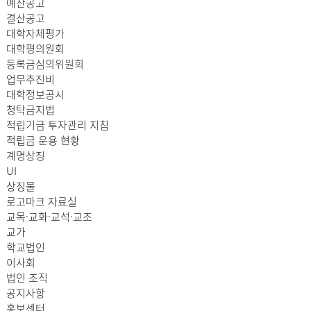
예산공고
결산공고
대학자체평가
대학평의원회
등록금심의위원회
업무추진비
대학정보공시
청탁금지법
적립기금 투자관리 지침
적립금 운용 현황
계명상징
UI
상징물
로고마크 자료실
교목·교화·교석·교조
교가
학교법인
이사회
법인 조직
공지사항
홍보센터