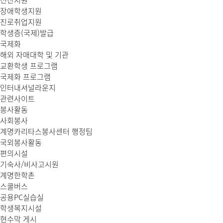
전산지원
장애학생지원
진로취업지원
학생증(국제)발급
국제화
해외 자매대학 및 기관
교환학생 프로그램
국제화 프로그램
인터내셔널라운지
관련사이트
봉사활동
사회봉사
계명카리타스봉사센터 행정팀
국외봉사활동
편의시설
기숙사/비사고시원
계명한학촌
스쿨버스
공용PC실습실
학생복지시설
현수막 게시