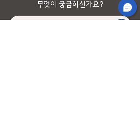
무엇이
궁금
하신가요?
대학/대학원
연구/산학
행정/부속기관
기타
개인정보처리방침
영상정보기기운영/관리방침
저작권보호정책
이메일주소무단수집거부
운영자이메일
RSS 서비스
예산공고
결산공고
청탁금지법 안내
성서캠퍼스
(우)42601 대구광역시 달서구 달구벌대로 1095