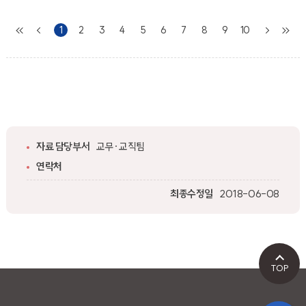
1
2
3
4
5
6
7
8
9
10
자료 담당부서
교무·교직팀
연락처
최종수정일
2018-06-08
TOP