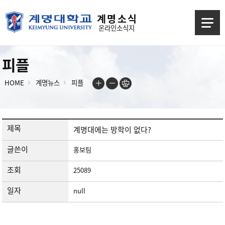
계 명 소 식
온라인소식지
피플
HOME
계명뉴스
피플
제목
계명대에는 방학이 없다?
글쓴이
홍보팀
조회
25089
일자
null