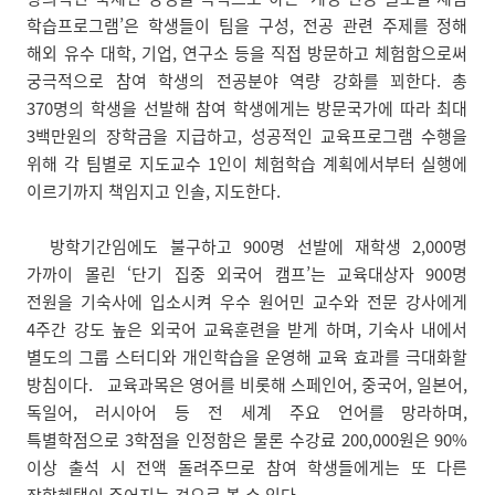
학습프로그램’은 학생들이 팀을 구성, 전공 관련 주제를 정해
해외 유수 대학, 기업, 연구소 등을 직접 방문하고 체험함으로써
궁극적으로 참여 학생의 전공분야 역량 강화를 꾀한다. 총
370명의 학생을 선발해 참여 학생에게는 방문국가에 따라 최대
3백만원의 장학금을 지급하고, 성공적인 교육프로그램 수행을
위해 각 팀별로 지도교수 1인이 체험학습 계획에서부터 실행에
이르기까지 책임지고 인솔, 지도한다.
방학기간임에도 불구하고 900명 선발에 재학생 2,000명
가까이 몰린 ‘단기 집중 외국어 캠프’는 교육대상자 900명
전원을 기숙사에 입소시켜 우수 원어민 교수와 전문 강사에게
4주간 강도 높은 외국어 교육훈련을 받게 하며, 기숙사 내에서
별도의 그룹 스터디와 개인학습을 운영해 교육 효과를 극대화할
방침이다. 교육과목은 영어를 비롯해 스페인어, 중국어, 일본어,
독일어, 러시아어 등 전 세계 주요 언어를 망라하며,
특별학점으로 3학점을 인정함은 물론 수강료 200,000원은 90%
이상 출석 시 전액 돌려주므로 참여 학생들에게는 또 다른