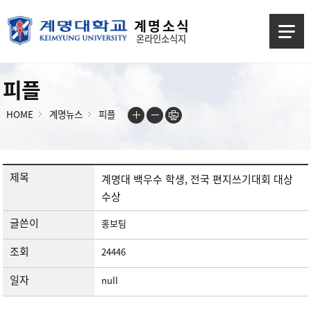
계 명 소 식
온라인소식지
피플
HOME
계명뉴스
피플
제목
계명대 백우수 학생, 전국 편지쓰기대회 대상
수상
글쓴이
홍보팀
조회
24446
일자
null