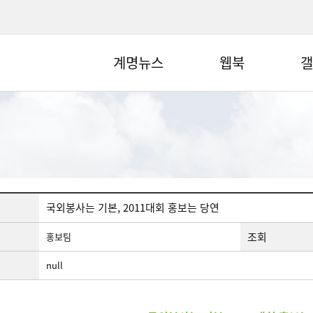
계명뉴스
웹북
갤
국외봉사는 기본, 2011대회 홍보는 당연
조회
홍보팀
null