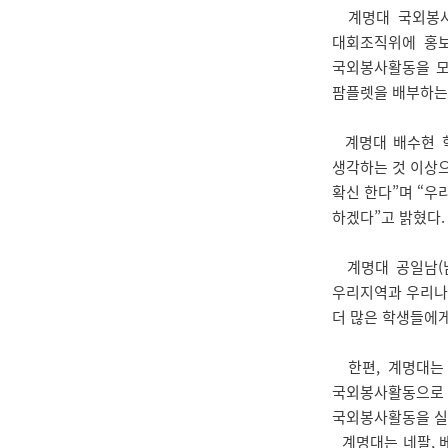
계명대 국외봉사단
대회조직위에 홍보
국외봉사활동을 모두
팜플렛을 배부하는
계명대 배수현 학
생각하는 것 이상으
확신 한다”며 “우
하겠다”고 밝혔다.
계명대 공일남(남
우리지역과 우리나라
더 많은 학생들에게
한편, 계명대는 
국외봉사활동으로 
국외봉사활동을 실시
계명대는 네팔, 베