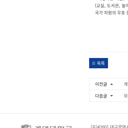
(교실, 도서관, 
국가 차원의 우호 
목록
이전글
계
다음글
외
(우)42601 대구광역