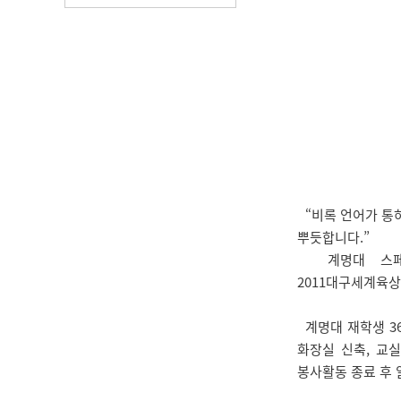
“비록 언어가 통
뿌듯합니다.”
계명대 스페인어
2011대구세계육
계명대 재학생 36
화장실 신축, 교
봉사활동 종료 후