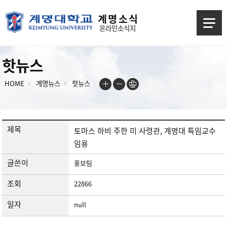
계 명 소 식
온라인소식지
핫뉴스
HOME
계명뉴스
핫뉴스
제목
토마스 하비 주한 미 사령관, 계명대 특임교수
임용
글쓴이
홍보팀
조회
22866
일자
null