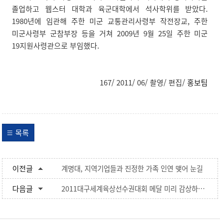
졸업하고 웹스터 대학과 육군대학에서 석사학위를 받았다.
1980년에 임관해 주한 미군 교통관리사령부 작전장교, 주한
미군사령부 군참부장 등을 거쳐 2009년 9월 25일 주한 미군
19지원사령관으로 부임했다.
167/ 2011/ 06/ 촬영/ 편집/
홍보팀
목록
이전글
계명대, 지역기업들과 진정한 가족 인연 맺어 눈길
다음글
2011대구세계육상선수권대회 메달 미리 감상하세요