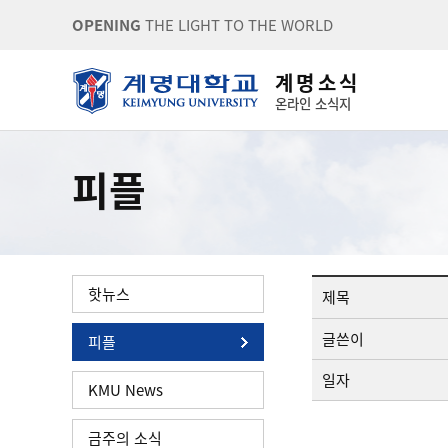
OPENING
THE LIGHT TO THE WORLD
계 명 소 식
온라인 소식지
피플
핫뉴스
제목
글쓴이
피플
일자
KMU News
금주의 소식