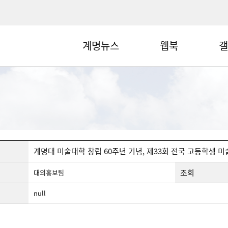
계명뉴스
웹북
갤
계명대 미술대학 창립 60주년 기념, 제33회 전국 고등학생 
조회
대외홍보팀
null