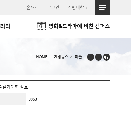
홈으로
로그인
계명대학교
러리
영화&드라마에 비친 캠퍼스
HOME
계명뉴스
피플
미술실기대회 성료
9053