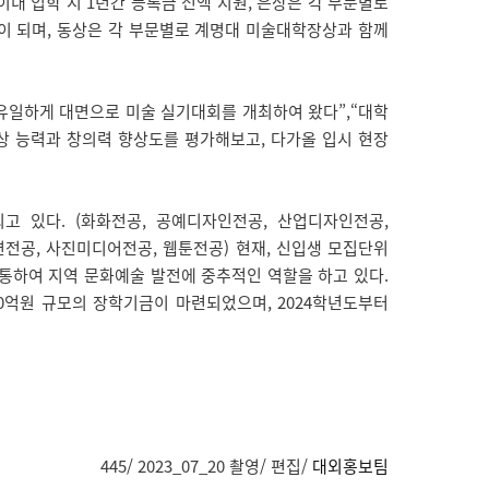
 이내 입학 시 1년간 등록금 전액 지원, 은상은 각 부문별로
원이 되며, 동상은 각 부문별로 계명대 미술대학장상과 함께
유일하게 대면으로 미술 실기대회를 개최하여 왔다”,“대학
상 능력과 창의력 향상도를 평가해보고, 다가올 입시 현장
고 있다. (화화전공, 공예디자인전공, 산업디자인전공,
공, 사진미디어전공, 웹툰전공) 현재, 신입생 모집단위
을 통하여 지역 문화예술 발전에 중추적인 역할을 하고 있다.
0억원 규모의 장학기금이 마련되었으며, 2024학년도부터
445/ 2023_07_20 촬영/ 편집/
대외홍보팀