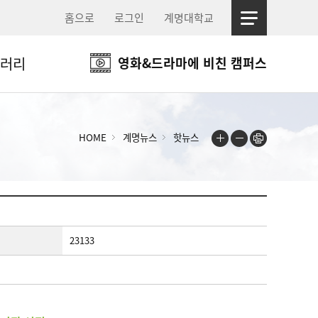
홈으로
로그인
계명대학교
러리
영화&드라마에 비친 캠퍼스
HOME
계명뉴스
핫뉴스
23133