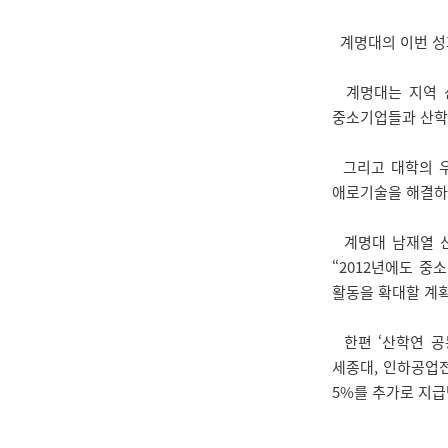
계명대의 이번 성
계명대는 지역 산
중소기업들과 산학
그리고 대학의 우
애로기술을 해결하는
계명대 남재열 산
“2012년에도 
활동을 확대할 계획
한편 ‘산학연 공동
세종대, 인하공업전
5%를 추가로 지급