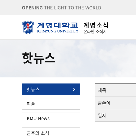
OPENING
THE LIGHT TO THE WORLD
계 명 소 식
온라인 소식지
핫뉴스
핫뉴스
제목
글쓴이
피플
일자
KMU News
금주의 소식