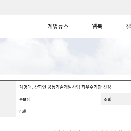
계명뉴스
웹북
갤
계명대, 산학연 공동기술개발사업 최우수기관 선정
조회
홍보팀
null