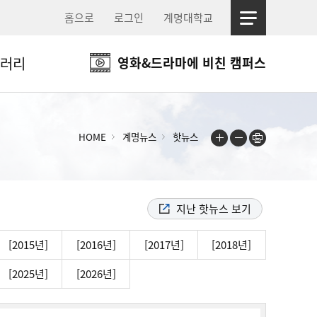
홈으로
로그인
계명대학교
러리
영화&드라마에 비친 캠퍼스
HOME
계명뉴스
핫뉴스
지난 핫뉴스 보기
[2015년]
[2016년]
[2017년]
[2018년]
[2025년]
[2026년]