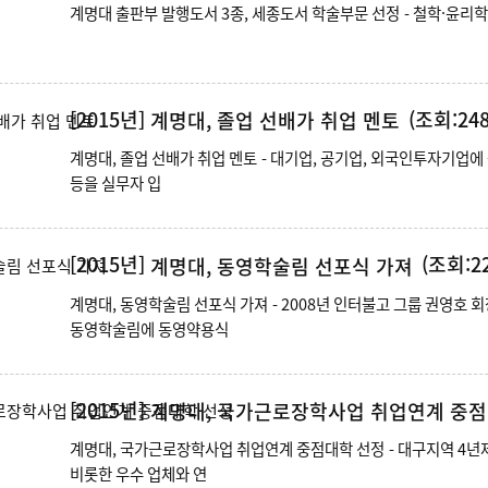
계명대 출판부 발행도서 
[2015년]
(조회:248
계명대, 졸업 선배가 취업 멘토
계명대, 졸업 선배가 취업 멘토 - 대기업, 공기업, 외국인투자기업에 근무하는 동문 10명 초청 - 업체별 채용정보와 취업준비 과정
등을 실무자 입
[2015년]
(조회:22
계명대, 동영학술림 선포식 가져
계명대, 동영학술림 선포식 가져 - 2008년 인터불고 그룹 권영호 회장이 계명대에 기증한 칠곡 북삼 임야74만평에 조성 -
동영학술림에 동영약용식
[2015년]
계명대, 국가근로장학사업 취업연계 중점
계명대, 국가근로장학사업 취업연계 중점대학 선정 - 대구지역 4년제 대학교에서 유일하게 선정 - 823개의 계명대 가족회사를
비롯한 우수 업체와 연