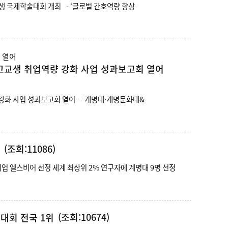
계명대, 간호대학 100주년 기념 제18회 메풀 전산초 박사 간호대학생 국제학술대회 개최 - ‘글로벌 간호역량 향상
고교생 취업역량 강화 사업 성과보고회 열어
계명대, 계명문화대·영남이공대와 함께 대구 지역 고교생 취업역량 강화 사업 성과보고회 열어 - 계명대·계명문화대&
(조회:11086)
 선정 - 글로벌 학술정보 분석기업 엘스비어 선정 세계 최상위 2% 연구자에 계명대 9명 선정
(조회:10674)
투자대회 전국 1위