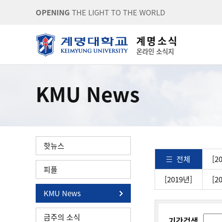
OPENING
THE LIGHT TO THE WORLD
계 명 소 식
온라인 소식지
KMU News
핫뉴스
전체
[2
피플
[2019년]
[2
KMU News
금주의 소식
기간검색