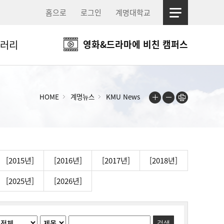
홈으로
로그인
계명대학교
러리
영화&드라마에 비친 캠퍼스
HOME
계명뉴스
KMU News
[2015년]
[2016년]
[2017년]
[2018년]
[2025년]
[2026년]
검색