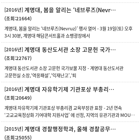
대학사회책임
계명대, 봄을 알리는 ‘네브루즈(Nevruz)’ 행사 열어
[2016년]
(조회:21664)
계명대, 봄을 알리는 ‘네브루즈(Nevruz)’ 행사 열어 - 3월 19일(토) 오후
3시 30분, 계명대 해담콘서트홀과 쇼팽광장에서
계명대 동산도서관 소장 고문헌 국가보물 지정
[2016년]
(조회:22767)
계명대 동산도서관 소장 고문헌 국가보물 지정 - 계명대 동산도서관
고문헌실 소장,‘역옹패설’,‘익재난고’,‘퇴
계명대 자유학기제 기관포상 부총리겸 교육부장관 표창
[2016년]
(조회:20649)
계명대 자유학기제 기관포상 부총리겸 교육부장관 표창 - 2년 연속
‘고교교육정상화 기여대학 지원사업’ 에 선정, 지역의 유관기관과 MOU를
체
계명대 경찰행정학과, 올해 경찰공무원 등 92명의 인재 배출
[2015년]
(조회:25055)