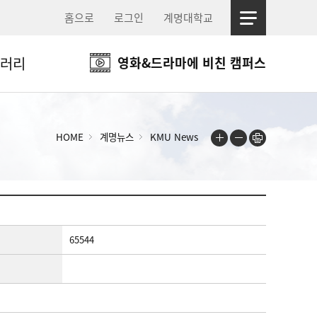
홈으로
로그인
계명대학교
러리
영화&드라마에 비친 캠퍼스
HOME
계명뉴스
KMU News
65544