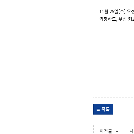
11월 25일(수) 
외장하드, 무선 키
201
목록
이전글
사