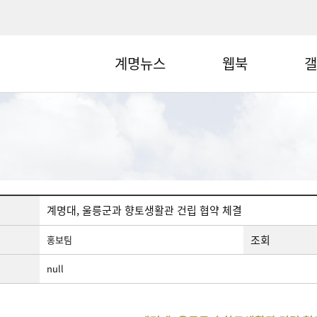
계명뉴스
웹북
갤
계명대, 울릉군과 향토생활관 건립 협약 체결
조회
홍보팀
null