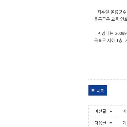
최수일 울릉군수는 
울릉군은 교육 인프
계명대는 2009년
목표로 지하 1층, 
목록
이전글
계
다음글
계