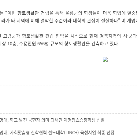
“이번 향토생활관 건립을 통해 울릉군의 학생들이 더욱 학업에 열중할 수
라가 타 지역에 비해 열악한 수준이라 대학의 관심이 절실하다” 며 계명
 고령군과 향토생활관 건립 협약을 시작으로 현재 경북지역의 시·군과 향
지상 10층, 수용인원 656명 규모의 향토생활관을 건축하고 있다.
명대, 학교 발전 공헌자 의미 되새긴 계명참스승장학생 선발
명대, 사회맞춤형 산학협력 선도대학(LINC+) 육성사업 최종 선정