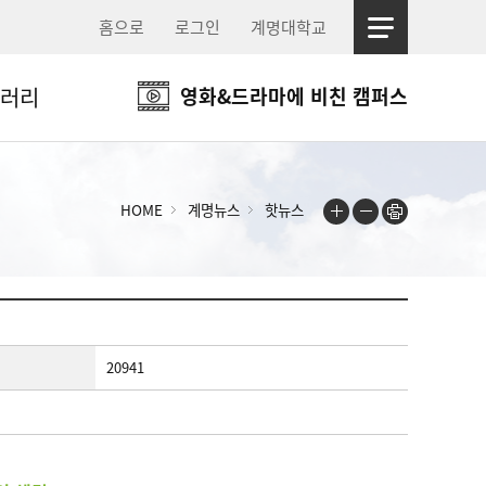
홈으로
로그인
계명대학교
러리
영화&드라마에 비친 캠퍼스
HOME
계명뉴스
핫뉴스
20941