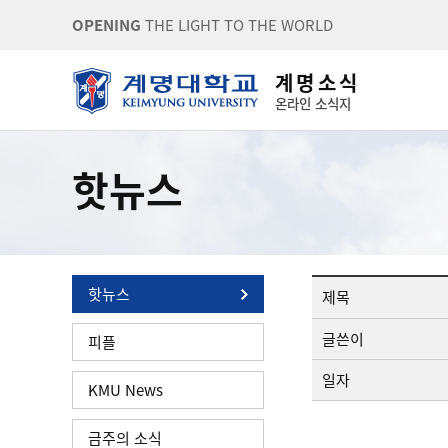
OPENING
THE LIGHT TO THE WORLD
계 명 소 식
온라인 소식지
핫뉴스
핫뉴스
제목
글쓴이
피플
일자
KMU News
금주의 소식