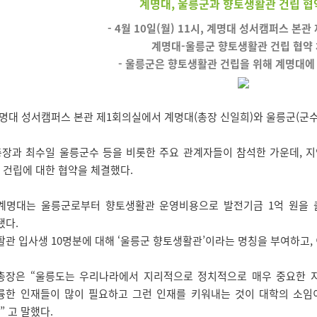
계명대, 울릉군과 향토생활관 건립 협
- 4월 10일(월) 11시, 계명대 성서캠퍼스 본
계명대-울릉군 향토생활관 건립 협약
- 울릉군은 향토생활관 건립을 위해 계명대에 
 계명대 성서캠퍼스 본관 제1회의실에서 계명대(총장 신일희)와 울릉군(군
장과 최수일 울릉군수 등을 비롯한 주요 관계자들이 참석한 가운데, 지
 건립에 대한 협약을 체결했다.
명대는 울릉군로부터 향토생활관 운영비용으로 발전기금 1억 원을 출
됐다.
 입사생 10명분에 대해 ‘울릉군 향토생활관’이라는 명칭을 부여하고,
장은 “울릉도는 우리나라에서 지리적으로 정치적으로 매우 중요한 지
륭한 인재들이 많이 필요하고 그런 인재를 키워내는 것이 대학의 소임이
 고 말했다.