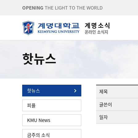
OPENING
THE LIGHT TO THE WORLD
계 명 소 식
온라인 소식지
핫뉴스
핫뉴스
제목
글쓴이
피플
일자
KMU News
금주의 소식