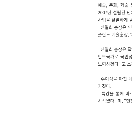
예술, 문화, 학
2007년 설립된 
사업을 활발하게 펼
신일희 총장은 민간
폴란드 예술훈장, 
신일희 총장은 답
반도국가로 국민성
노력하겠다” 고 소
수여식을 마친 뒤 
가졌다.
특강을 통해 마르코
시작됐다” 며, “