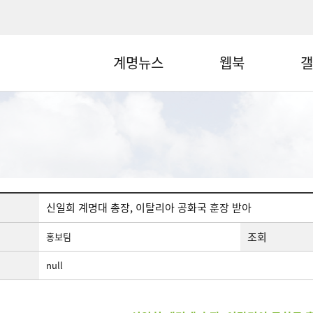
계명뉴스
웹북
갤
신일희 계명대 총장, 이탈리아 공화국 훈장 받아
조회
홍보팀
null