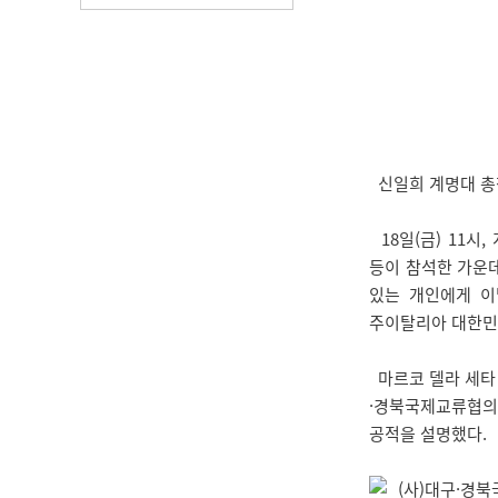
신일희 계명대 총장이 이
18일(금) 11
등이 참석한 가운데
있는 개인에게 이
주이탈리아 대한민국
마르코 델라 세타
·경북국제교류협의
공적을 설명했다.
(사)대구·경북