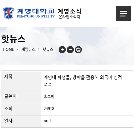
계 명 소 식
온라인소식지
핫뉴스
HOME
계명뉴스
핫뉴스
제목
계명대 학생들, 방학을 활용해 외국어 성적
쑥쑥
글쓴이
홍보팀
조회
24918
일자
null