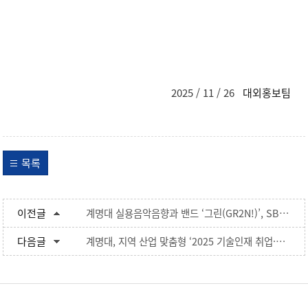
2025 / 11 / 26
대외홍보팀
목록
이전글
계명대 실용음악음향과 밴드 ‘그린(GR2N!)’, SBS ‘더 쇼’서 자작곡 무대 선보여
다음글
계명대, 지역 산업 맞춤형 ‘2025 기술인재 취업·채용 박람회’ 개최