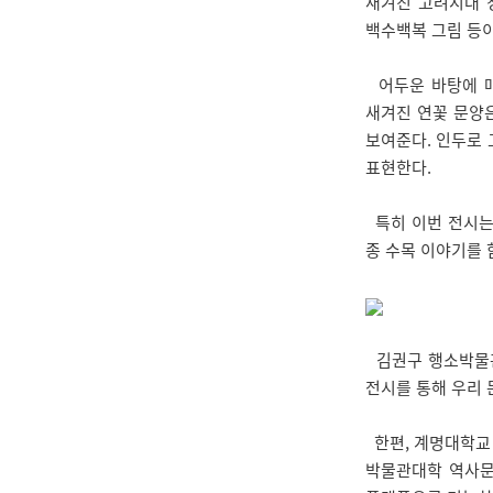
새겨진 고려시대 청
백수백복 그림 등이
어두운 바탕에 매
새겨진 연꽃 문양
보여준다. 인두로 
표현한다.
특히 이번 전시는
종 수목 이야기를 
김권구 행소박물관
전시를 통해 우리 
한편, 계명대학교 
박물관대학 역사문