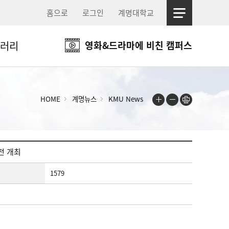
홈으로
로그인
계명대학교
러리
영화&드라마에 비친 캠퍼스
HOME
계명뉴스
KMU News
전 개최
1579