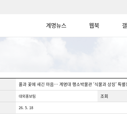
계명뉴스
웹북
갤
풀과 꽃에 새긴 마음… 계명대 행소박물관 ‘식물과 상징’ 특별
조회
대외홍보팀
26. 5. 18