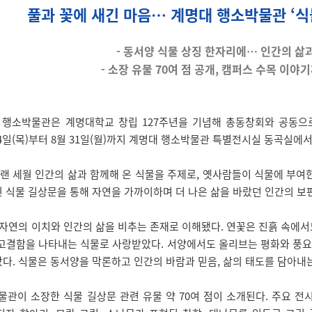
풀과 꽃에 새긴 마음… 계명대 행소박물관 ‘식
- 동서양 식물 상징 한자리에… 인간의 삶
- 소장 유물 70여 점 공개, 캠퍼스 수목 이야
소박물관은 계명대학교 창립 127주년을 기념해 총동창회와 공동으로 
14일(목)부터 8월 31일(월)까지 계명대 행소박물관 특별전시실 동곡실에서
 세월 인간의 삶과 함께해 온 식물을 주제로, 옛사람들이 식물에 부여한
 식물 길상문을 통해 자연을 가까이하며 더 나은 삶을 바랐던 인간의 보편
연의 이치와 인간의 삶을 비추는 존재로 이해됐다. 연꽃은 진흙 속에서도
 고결함을 나타내는 식물로 사랑받았다. 서양에서도 올리브는 평화와 풍요
다. 식물은 동서양을 막론하고 인간의 바람과 믿음, 삶의 태도를 담아내는
이 소장한 식물 길상문 관련 유물 약 70여 점이 소개된다. 주요 전시