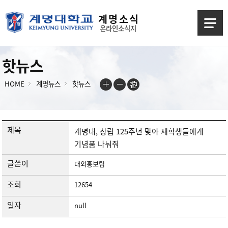
계 명 소 식
온라인소식지
핫뉴스
HOME
계명뉴스
핫뉴스
제목
계명대, 창립 125주년 맞아 재학생들에게
기념품 나눠줘
글쓴이
대외홍보팀
조회
12654
일자
null