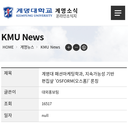
계 명 소 식
온라인소식지
KMU News
HOME
계명뉴스
KMU News
제목
계명대 패션마케팅학과, 지속가능성 기반
편집샾 ‘OSFORM(오스폼)’ 론칭
글쓴이
대외홍보팀
조회
16517
일자
null