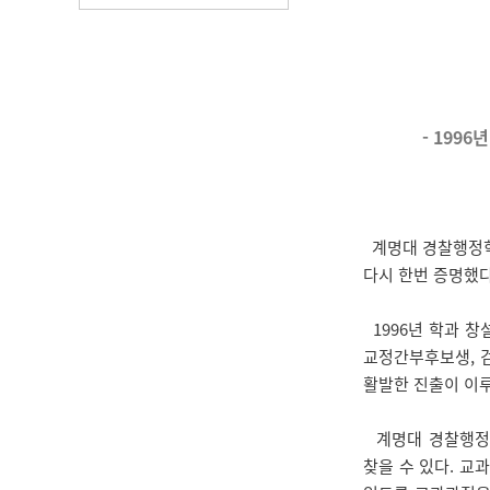
- 199
계명대 경찰행정학과
다시 한번 증명했다
1996년 학과 창
교정간부후보생, 검
활발한 진출이 이
계명대 경찰행정학
찾을 수 있다. 교