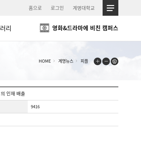
홈으로
로그인
계명대학교
러리
영화&드라마에 비친 캠퍼스
HOME
계명뉴스
피플
명의 인재 배출
9416