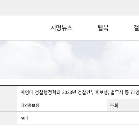
계명뉴스
웹북
갤
계명대 경찰행정학과 2023년 경찰간부후보생, 법무사 등 71
조회
대외홍보팀
null