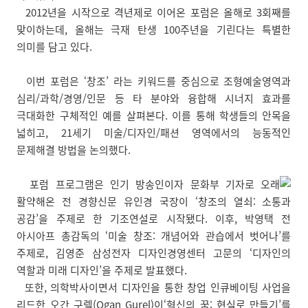
2012년을 시작으로 격년제로 이어온 포럼은 올해로 3회째를
맞이하는데, 올해는 극재 탄생 100주년을 기린다는 특별한
의미를 담고 있다.
이번 포럼은 ‘창조’ 라는 키워드를 중심으로 조형예술영역과
심리/과학/경영/인문 등 타 분야와 융합해 시너지 효과를
극대화한 구체적인 예를 살펴본다. 이를 통해 학생들의 안목을
넓히고, 21세기 미술/디자인/패션 영역에서의 능동적인
문제해결 방법을 논의했다.
포럼 프로그램은 인기 방송인이자 문화부 기자로 오래
활약해온 전 경향신문 유인경 국장이 ‘창조의 열쇠: 소통과
공감’을 주제로 한 기조연설로 시작됐다. 이후, 박영택 전
아시아프 총감독의 ‘미술 창조: 개념어와 관습에서 벗어나’를
주제로, 김영준 삼성전자 디자인경영센터 고문의 ‘디자인의
역할과 미래 디자인’을 주제로 발표했다.
또한, 의학박사이면서 디자인을 통한 창업 인큐베이팅 사업을
리드한 오간 구렐(Ogan Gurel)이‘혁신의 꿈: 현실로 만들기’를