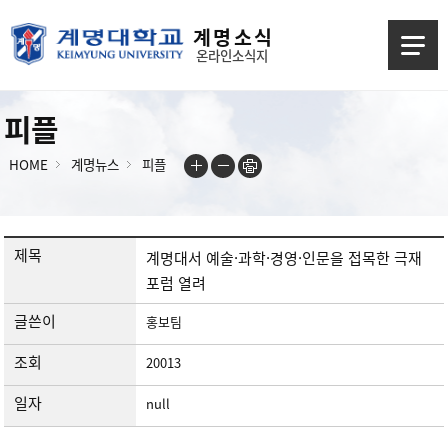
계 명 소 식
온라인소식지
피플
HOME
계명뉴스
피플
제목
계명대서 예술·과학·경영·인문을 접목한 극재
포럼 열려
글쓴이
홍보팀
조회
20013
일자
null