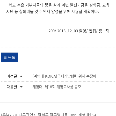
학교 측은 기부자들의 뜻을 살려 이번 발전기금을 장학금, 교육
지원 등 창의력을 갖춘 인재 양성을 위해 사용할 계획이다.
209/ 2013_12_03 촬영/ 편집/
홍보팀
목록
이전글
(계명대-KOICA)국제개발협력 위해 손잡아
다음글
계명대, 제18회 계명교사상 공모
(우)42601 대구광역시 달서구 달구벌대로 1095 계명대학교