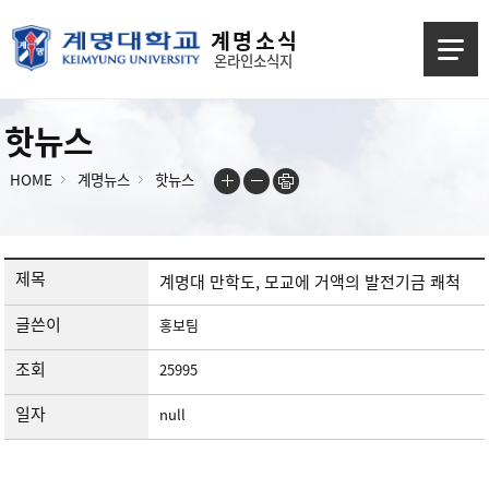
계 명 소 식
온라인소식지
핫뉴스
HOME
계명뉴스
핫뉴스
제목
계명대 만학도, 모교에 거액의 발전기금 쾌척
글쓴이
홍보팀
조회
25995
일자
null